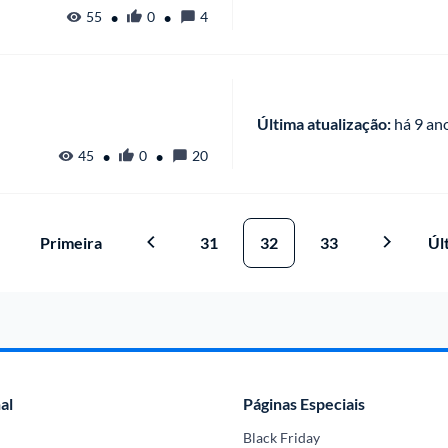
•
•
55
0
4
Última atualização:
 há
 9 an
•
•
45
0
20
Primeira
31
32
33
Úl
al
Páginas Especiais
Black Friday