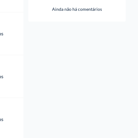
Ainda não há comentários
os 
os 
os 