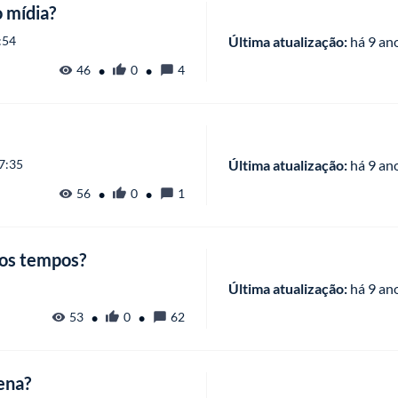
 mídia?
:54
Última atualização:
 há
 9 an
•
•
46
0
4
7:35
Última atualização:
 há
 9 an
•
•
56
0
1
 os tempos?
Última atualização:
 há
 9 an
•
•
53
0
62
ena?