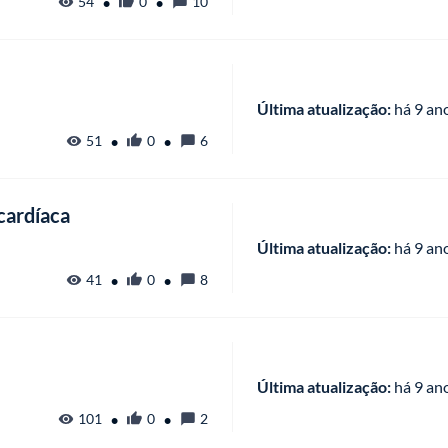
•
•
54
0
10
Última atualização:
 há
 9 an
•
•
51
0
6
cardíaca
Última atualização:
 há
 9 an
•
•
41
0
8
Última atualização:
 há
 9 an
•
•
101
0
2