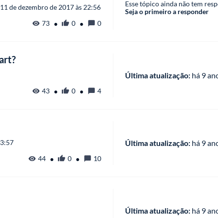
Esse tópico ainda não tem resp
11 de dezembro de 2017 às 22:56
Seja o primeiro a responder
•
•
73
0
0
art?
Última atualização:
 há
 9 an
•
•
43
0
4
23:57
Última atualização:
 há
 9 an
•
•
44
0
10
Última atualização:
 há
 9 an