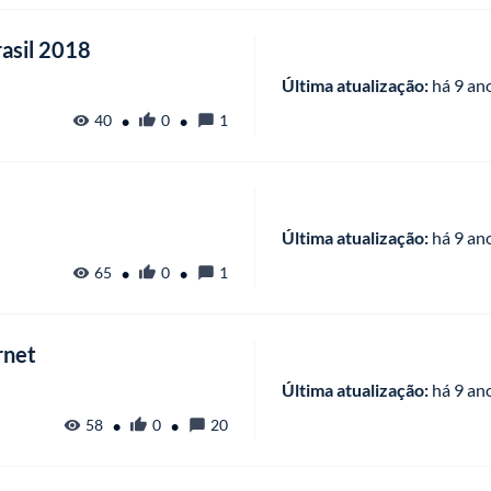
asil 2018
Última atualização:
 há
 9 an
•
•
40
0
1
Última atualização:
 há
 9 an
•
•
65
0
1
rnet
Última atualização:
 há
 9 an
•
•
58
0
20