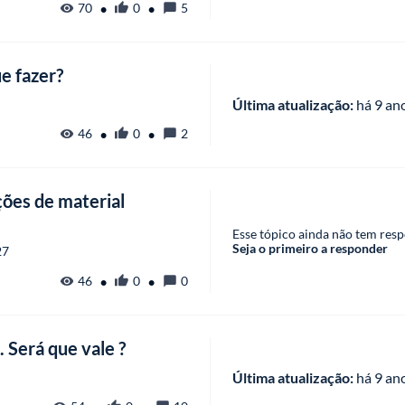
•
•
70
0
5
e fazer?
Última atualização:
 há
 9 an
•
•
46
0
2
ções de material
Esse tópico ainda não tem resp
Seja o primeiro a responder
27
•
•
46
0
0
 Será que vale ?
Última atualização:
 há
 9 an