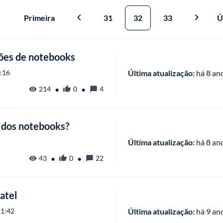
Primeira
31
32
33
Ú
ões de notebooks
4:16
Última atualização:
 há
 8 an
•
•
214
0
4
 dos notebooks?
Última atualização:
 há
 8 an
•
•
43
0
22
atel
11:42
Última atualização:
 há
 9 an