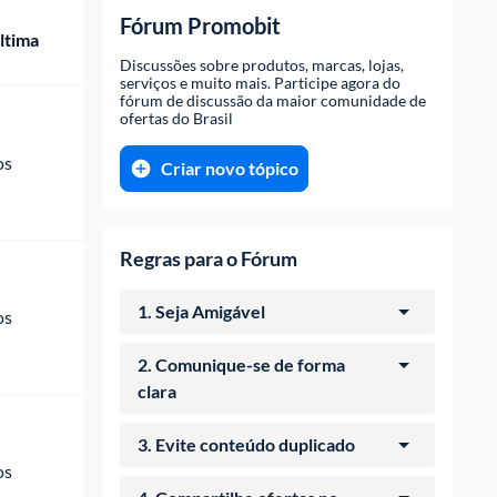
Fórum Promobit
ltima
Discussões sobre produtos, marcas, lojas, 
serviços e muito mais. Participe agora do 
fórum de discussão da maior comunidade de 
ofertas do Brasil
os 
Criar novo tópico
Regras para o Fórum
1. Seja Amigável
os 
Não seja ofensivo com ninguém.
2. Comunique-se de forma 
clara
Faça-se ser entendido explicando
3. Evite conteúdo duplicado
bem com o seu tópico o que você
os 
deseja.
Confira se já há um tópico igual ou