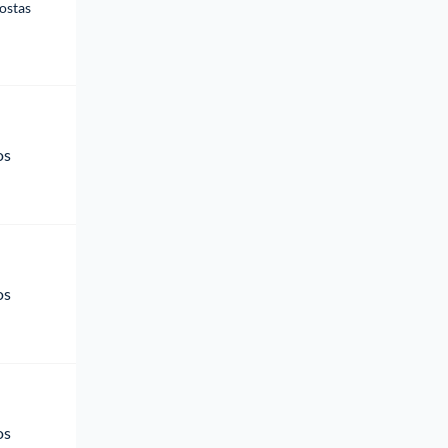
ostas
os 
os 
os 