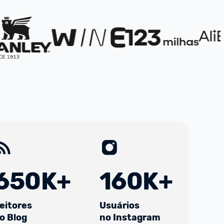
650K+
160K+
eitores
Usuários
o Blog
no Instagram