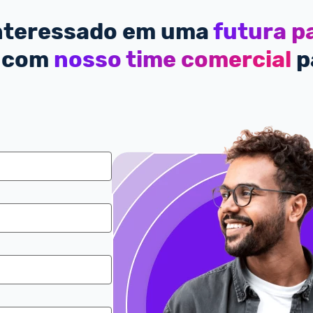
interessado em uma
futura p
 com
nosso time comercial
p