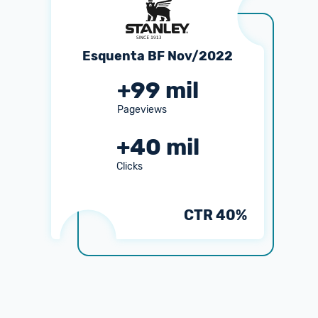
Esquenta BF Nov/2022
+
99
mil
Pageviews
+
40
mil
Clicks
CTR
40
%