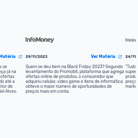
Matéria
Ver Matéria
29/11/2023
24/11
 se 
Quem se deu bem na Black Friday 2023? Segundo 
"Tudo 
ça já na 
levantamento do Promobit, plataforma que agrega 
supera
ofertas 
ofertas online de produtos, o consumidor que 
produ
o até a 
adquiriu celular, video game e itens de informática 
preços 
tor de 
obteve o maior número de oportunidades de 
market
el Alves.
preços mais em conta.