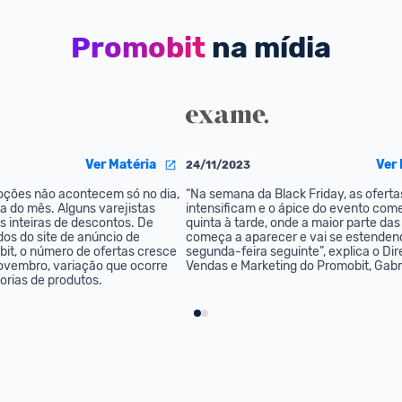
Promobit
na mídia
Ver Matéria
Ver 
24/11/2023
oções não acontecem só no dia, 
“Na semana da Black Friday, as ofertas
ra do mês. Alguns varejistas 
intensificam e o ápice do evento come
inteiras de descontos. De 
quinta à tarde, onde a maior parte das 
s do site de anúncio de 
começa a aparecer e vai se estendend
t, o número de ofertas cresce 
segunda-feira seguinte”, explica o Dire
vembro, variação que ocorre 
Vendas e Marketing do Promobit, Gabri
orias de produtos.