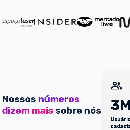
Nossos
números
3M
dizem mais
sobre nós
Usuári
cadast