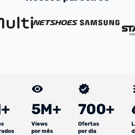
+
5M+
700+
os
Views
Ofertas
L
rados
por mês
por dia
d