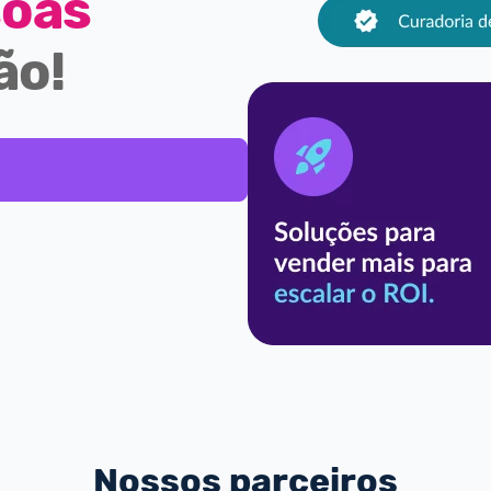
soas
ão!
Nossos parceiros