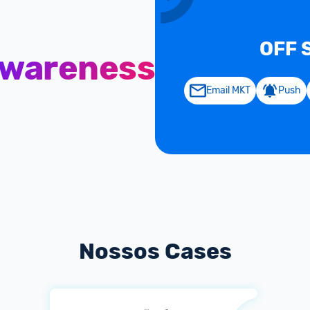
OFF 
wareness
Email MKT
Push
Nossos Cases