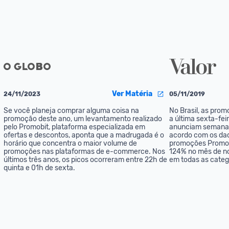
Ver Matéria
24/11/2023
05/11/2019
Se você planeja comprar alguma coisa na 
No Brasil, as prom
promoção deste ano, um levantamento realizado 
a última sexta-fei
pelo Promobit, plataforma especializada em 
anunciam semanas 
ofertas e descontos, aponta que a madrugada é o 
acordo com os dado
horário que concentra o maior volume de 
promoções Promobi
promoções nas plataformas de e-commerce. Nos 
124% no mês de no
últimos três anos, os picos ocorreram entre 22h de 
em todas as categ
quinta e 01h de sexta.