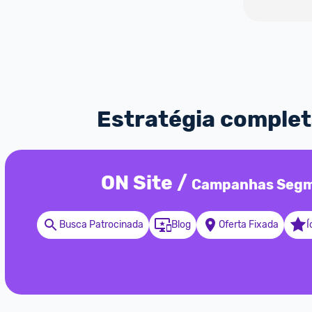
Estratégia completa
ON Site
/
Campanhas Segm
Busca Patrocinada
Blog
Oferta Fixada
Í