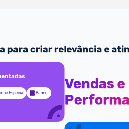
 para criar relevância e ati
entadas
Vendas e
cone Especial
Banner
Perform