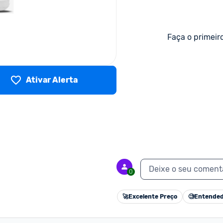
Faça o primeir
Ativar Alerta
Deixe o seu coment
0
🚀
Excelente Preço
🧐
Entended