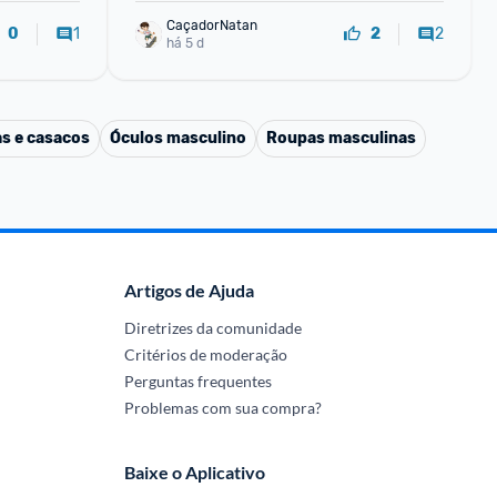
CaçadorNatan
1
2
0
2
há 5 d
s e casacos
Óculos masculino
Roupas masculinas
Artigos de Ajuda
Diretrizes da comunidade
Critérios de moderação
Perguntas frequentes
Problemas com sua compra?
Baixe o Aplicativo