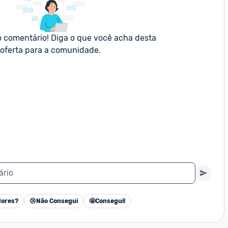
o comentário! Diga o que você acha desta 
oferta para a comunidade.
ário
ores?
😢
Não Consegui
🤩
Consegui!
Cancelar