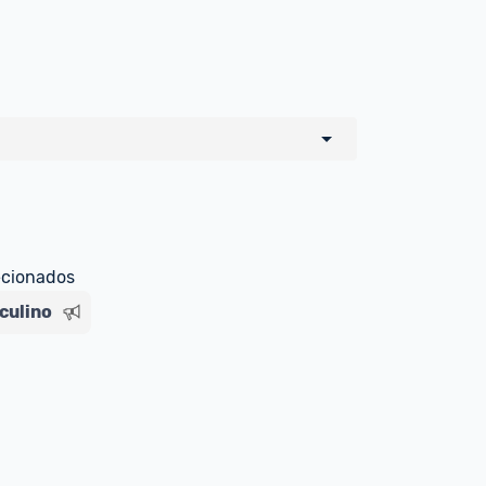
o de todos os sellers e lojas que são 
 por um marketplace, nós indicamos no 
e sinalizamos através da tag 
ecionados
culino
Livre , você pode ser redirecionado(a) 
ado Livre). Por isso, fique atento e 
ndo o produto 
é o mesmo indicado na 
rcadoLíder Platinum.
ade para tirar dúvidas ou acionar os 