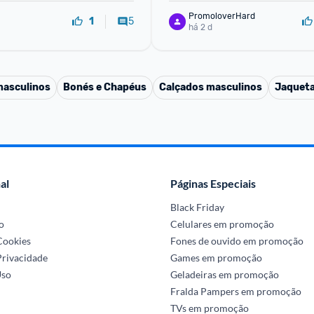
PromoloverHard
5
1
há 2 d
masculinos
Bonés e Chapéus
Calçados masculinos
Jaqueta
al
Páginas Especiais
Black Friday
o
Celulares em promoção
 Cookies
Fones de ouvido em promoção
Privacidade
Games em promoção
Uso
Geladeiras em promoção
Fralda Pampers em promoção
TVs em promoção