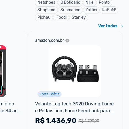
Netshoes
O Boticario
Nike
Ponto
Shoptime
Submarino
Zattini
KaBuM!
Pichau
iFood!
Stanley
Ver todas
amazon.com.br
Frete Grátis
minino 
Volante Logitech G920 Driving Force 
e 34 ao 
e Pedais com Force Feedback para 
el 
Xbox Series X|S Xbox One PC Mac
R$
1.436,90
R$ 1.799,90