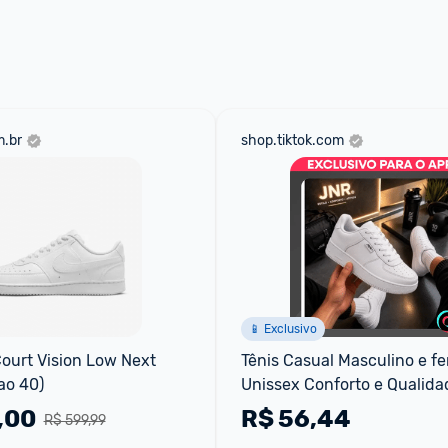
 através do 
Fale com o Promobit.
.br
shop.tiktok.com
📱 Exclusivo
Court Vision Low Next 
Tênis Casual Masculino e fe
ao 40)
Unissex Conforto e Qualidad
43 solado macio e confortav
,00
R$
56,44
R$ 599,99
material super resi