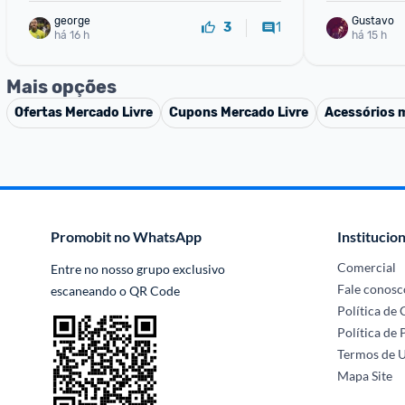
george
Gustavo
1
3
há 16 h
há 15 h
Mais opções
Ofertas
Mercado Livre
Cupons
Mercado Livre
Acessórios 
Promobit no WhatsApp
Institucion
Comercial
Entre no nosso grupo exclusivo 
Fale conosc
escaneando o QR Code
Política de
Política de 
Termos de 
Mapa Site