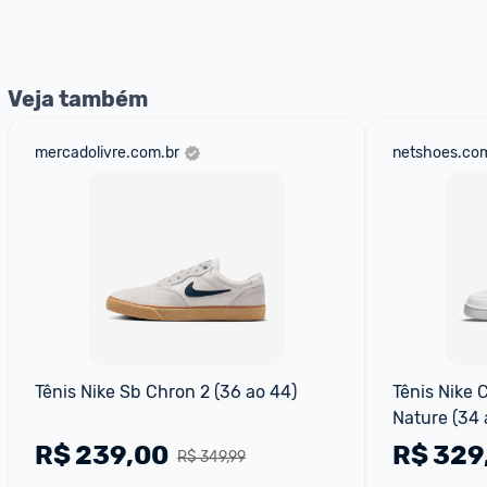
nossos Admins marcando 
@admin
 em um comentário ou
Veja também
mercadolivre.com.br
netshoes.com
Tênis Nike Sb Chron 2 (36 ao 44)
Tênis Nike 
Nature (34 
R$
239,00
R$
329
R$ 349,99