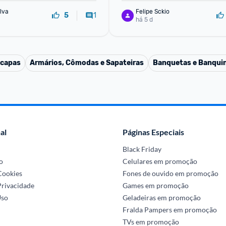
ilva
Felipe Sckio
1
5
há 5 d
 capas
Armários, Cômodas e Sapateiras
Banquetas e Banqui
al
Páginas Especiais
Black Friday
o
Celulares em promoção
 Cookies
Fones de ouvido em promoção
Privacidade
Games em promoção
Uso
Geladeiras em promoção
Fralda Pampers em promoção
TVs em promoção