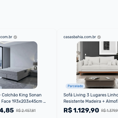
 através do 
Fale com o Promobit.
.com.br
casasbahia.com.br
Parcelado
 Colchão King Sonan 
Sofá Living 3 Lugares Linho
 Face 193x203x45cm 
Resistente Madeira + Almofa
Bege
64,85
R$
1.129,90
R$ 2.457,81
R$ 1.379,