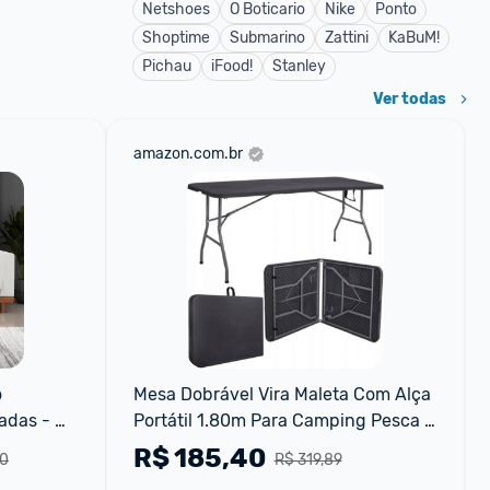
Netshoes
O Boticario
Nike
Ponto
Shoptime
Submarino
Zattini
KaBuM!
Pichau
iFood!
Stanley
Ver todas
amazon.com.br
 
Mesa Dobrável Vira Maleta Com Alça 
das - 
Portátil 1.80m Para Camping Pesca 
Jardim Área Externa
R$
185,40
90
R$ 319,89