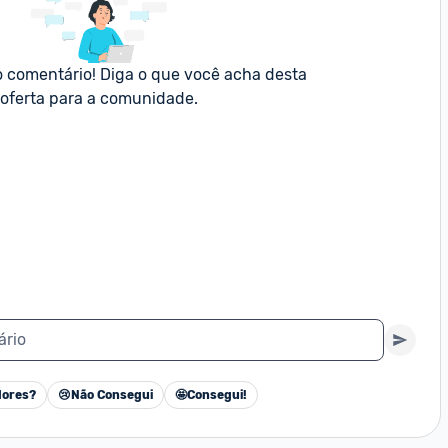
o comentário! Diga o que você acha desta 
oferta para a comunidade.
ário
ores?
😢
Não Consegui
🤩
Consegui!
Cancelar