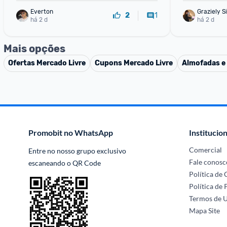
Everton
Graziely S
1
2
há 2 d
há 2 d
Mais opções
Ofertas
Mercado Livre
Cupons
Mercado Livre
Almofadas e
Promobit no WhatsApp
Institucion
Comercial
Entre no nosso grupo exclusivo 
Fale conosc
escaneando o QR Code
Política de
Política de 
Termos de 
Mapa Site