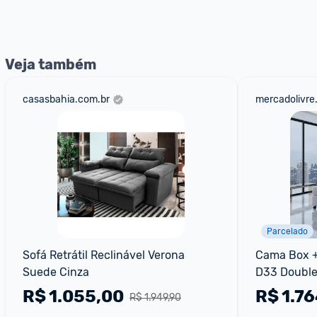
nossos Admins marcando 
@admin
 em um comentário ou
Veja também
casasbahia.com.br
mercadolivre
Parcelado
Sofá Retrátil Reclinável Verona 
Cama Box +
Suede Cinza
D33 Double
Cinza
R$
1.055,00
R$
1.7
R$ 1.949,90