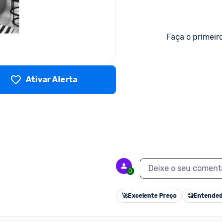
Faça o primeir
Ativar Alerta
Deixe o seu coment
0
🚀
Excelente Preço
🧐
Entended