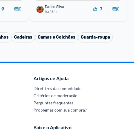
Danilo Silva
0
0
9
7
há 13 h
nhos
Cadeiras
Camas e Colchões
Guarda-roupa
Artigos de Ajuda
Diretrizes da comunidade
Critérios de moderação
Perguntas frequentes
Problemas com sua compra?
Baixe o Aplicativo