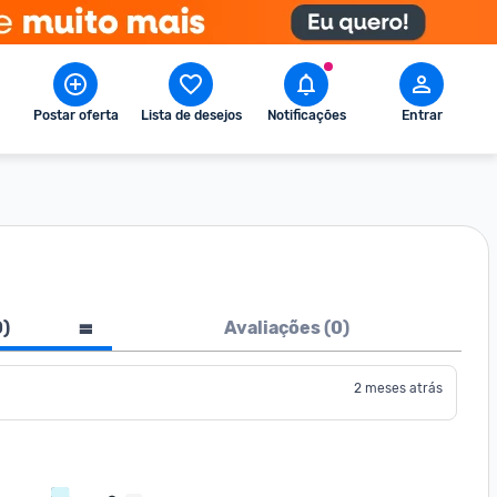
Postar oferta
Lista de desejos
Notificações
Entrar
0
)
Avaliações (
0
)
2 meses atrás