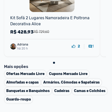
F
Kit Sofá 2 Lugares Namoradeira E Poltrona 
Ba
Decorativa Alice
Co
Va
R$
428,93
R
R$ 729,60
Adriana
1
2
há 20 h
Mais opções
Ofertas
Mercado Livre
Cupons
Mercado Livre
Almofadas e capas
Armários, Cômodas e Sapateiras
Banquetas e Banquinhos
Cadeiras
Camas e Colchões
Guarda-roupa