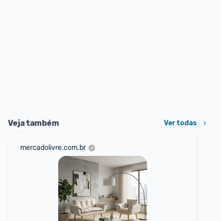
Veja também
Ver todas
mercadolivre.com.br
am