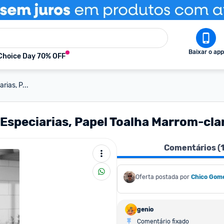
Baixar o app
Choice Day 70% OFF
rias, P...
 Especiarias, Papel Toalha Marrom-cla
Comentários (
Oferta postada por
Chico Gom
genio
Comentário fixado