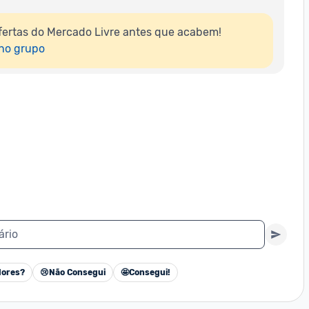
ertas do Mercado Livre antes que acabem!

 no grupo
ário
ores?
😢
Não Consegui
🤩
Consegui!
Cancelar