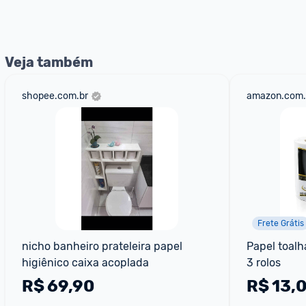
nossos Admins marcando 
@admin
 em um comentário ou
Veja também
shopee.com.br
amazon.com.
Frete Grátis
nicho banheiro prateleira papel 
Papel toalh
higiênico caixa acoplada
3 rolos
R$
69,90
R$
13,