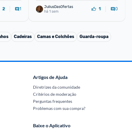
JuliusDasOfertas
1
0
2
1
há 1 sem
nhos
Cadeiras
Camas e Colchões
Guarda-roupa
Artigos de Ajuda
Diretrizes da comunidade
Critérios de moderação
Perguntas frequentes
Problemas com sua compra?
Baixe o Aplicativo