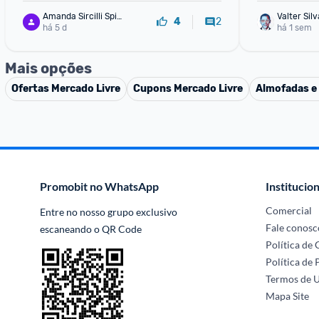
Amanda Sircilli Spin
Valter Silv
2
4
ella
há 5 d
há 1 sem
Mais opções
Ofertas
Mercado Livre
Cupons
Mercado Livre
Almofadas e
Promobit no WhatsApp
Institucion
Comercial
Entre no nosso grupo exclusivo 
Fale conosc
escaneando o QR Code
Política de
Política de 
Termos de 
Mapa Site