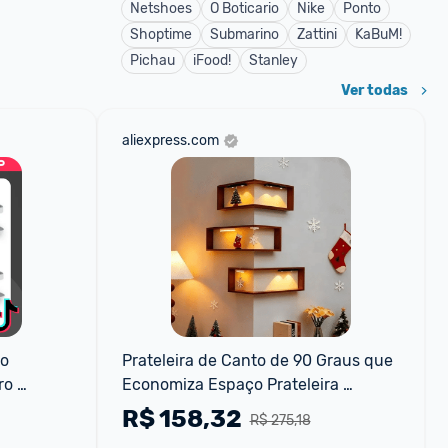
Netshoes
O Boticario
Nike
Ponto
Shoptime
Submarino
Zattini
KaBuM!
Pichau
iFood!
Stanley
Ver todas
aliexpress.com
o 
Prateleira de Canto de 90 Graus que 
o 
Economiza Espaço Prateleira 
buti...
Flutuante Suspensa Estante de 
R$
158,32
R$ 275,18
Livros de Canto Montada