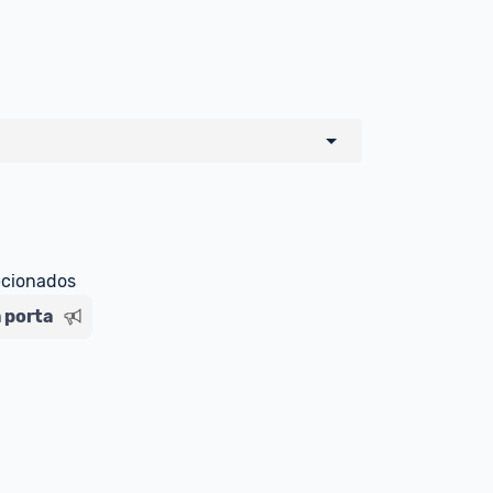
o de todos os sellers e lojas que são 
 por um marketplace, nós indicamos no 
e sinalizamos através da tag 
ecionados
 porta
Livre , você pode ser redirecionado(a) 
ado Livre). Por isso, fique atento e 
ndo o produto 
é o mesmo indicado na 
rcadoLíder Platinum.
ade para tirar dúvidas ou acionar os 