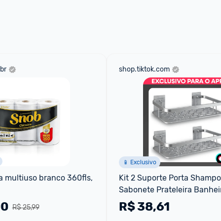
 através do 
Fale com o Promobit.
br
shop.tiktok.com
📱 Exclusivo
a multiuso branco 360fls, 
Kit 2 Suporte Porta Shampo
Sabonete Prateleira Banheir
Adesivo Parede Sem Furo Ja
00
R$
38,61
R$ 25,99