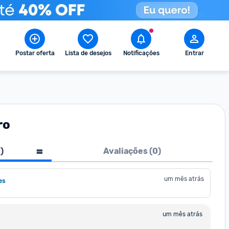
Postar oferta
Lista de desejos
Notificações
Entrar
ro
1
)
Avaliações (
0
)
um mês atrás
es
um mês atrás