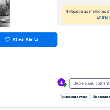
📱Receba as melhores of
Entrar
Ativar Alerta
Deixe o seu coment
0
🚀
Excelente Preço
🧐
Entended