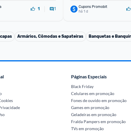
a
Cupons Promobit
1
1
há 1 d
 capas
Armários, Cômodas e Sapateiras
Banquetas e Banqui
al
Páginas Especiais
Black Friday
o
Celulares em promoção
 Cookies
Fones de ouvido em promoção
Privacidade
Games em promoção
Uso
Geladeiras em promoção
Fralda Pampers em promoção
TVs em promoção