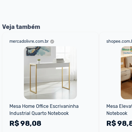
nossos Admins marcando 
@admin
 em um comentário ou
Veja também
mercadolivre.com.br
shopee.com.
Mesa Home Office Escrivaninha 
Mesa Elevat
Industrial Quarto Notebook
Notebook
R$
98,08
R$
98,