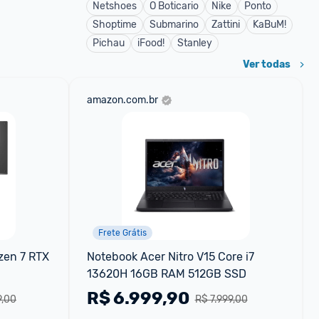
Netshoes
O Boticario
Nike
Ponto
Shoptime
Submarino
Zattini
KaBuM!
Pichau
iFood!
Stanley
Ver todas
amazon.com.br
Frete Grátis
en 7 RTX 
Notebook Acer Nitro V15 Core i7 
13620H 16GB RAM 512GB SSD
R$
6.999,90
9,00
R$ 7.999,00