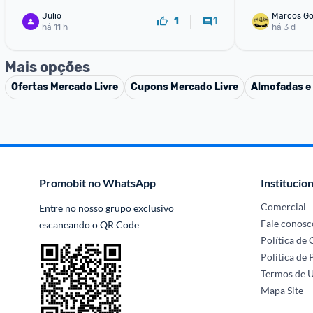
Julio
Marcos G
1
1
há 11 h
há 3 d
Mais opções
Ofertas
Mercado Livre
Cupons
Mercado Livre
Almofadas e
Promobit no WhatsApp
Institucion
Comercial
Entre no nosso grupo exclusivo 
Fale conosc
escaneando o QR Code
Política de
Política de 
Termos de 
Mapa Site