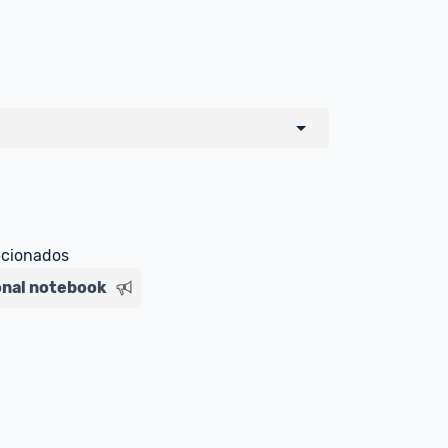
o de todos os sellers e lojas que são 
 por um marketplace, nós indicamos no 
e sinalizamos através da tag 
ecionados
onal notebook
Livre , você pode ser redirecionado(a) 
ado Livre). Por isso, fique atento e 
ndo o produto 
é o mesmo indicado na 
rcadoLíder Platinum.
ade para tirar dúvidas ou acionar os 