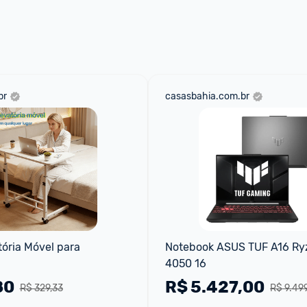
 através do 
Fale com o Promobit.
br
casasbahia.com.br
ória Móvel para 
Notebook ASUS TUF A16 Ryz
4050 16
80
R$
5.427,00
R$ 329,33
R$ 9.49