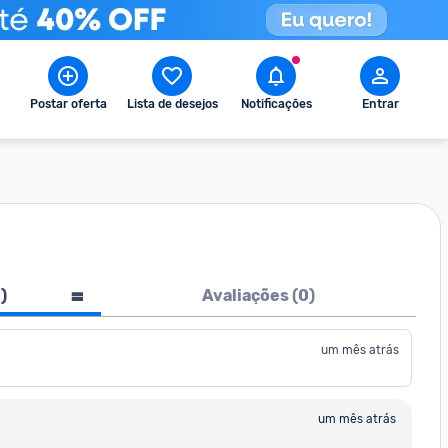
Postar oferta
Lista de desejos
Notificações
Entrar
1
)
Avaliações (
0
)
um mês atrás
um mês atrás