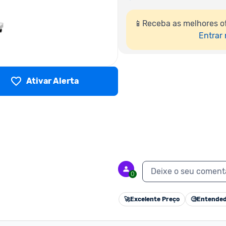
📱Receba as melhores of
Entrar
Ativar Alerta
Deixe o seu coment
0
🚀
Excelente Preço
🧐
Entended