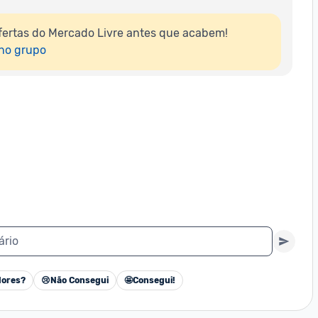
ertas do Mercado Livre antes que acabem!

 no grupo
ário
ores?
😢
Não Consegui
🤩
Consegui!
Cancelar