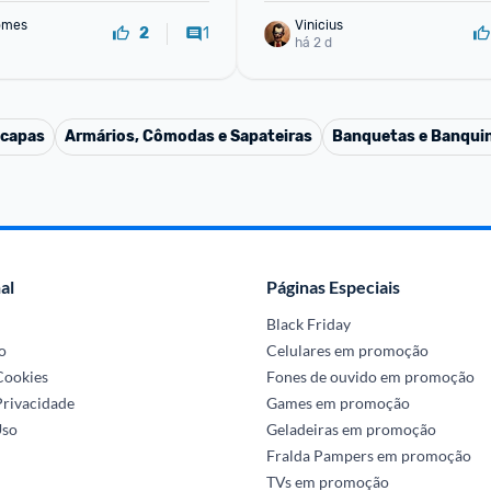
omes
Vinicius
1
2
há 2 d
 capas
Armários, Cômodas e Sapateiras
Banquetas e Banqui
al
Páginas Especiais
Black Friday
o
Celulares em promoção
 Cookies
Fones de ouvido em promoção
Privacidade
Games em promoção
Uso
Geladeiras em promoção
Fralda Pampers em promoção
TVs em promoção