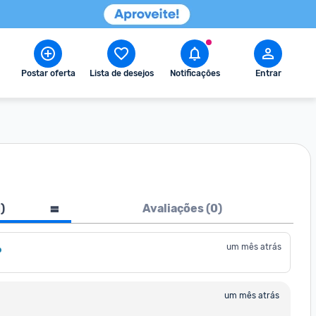
Postar oferta
Lista de desejos
Notificações
Entrar
1
)
Avaliações (
0
)
um mês atrás
o
um mês atrás