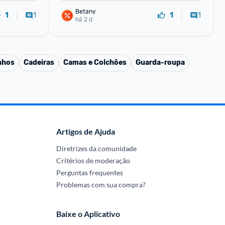
Betany
1
1
1
1
há 2 d
nhos
Cadeiras
Camas e Colchões
Guarda-roupa
Artigos de Ajuda
Diretrizes da comunidade
Critérios de moderação
Perguntas frequentes
Problemas com sua compra?
Baixe o Aplicativo