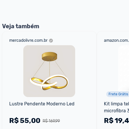
nossos Admins marcando 
@admin
 em um comentário ou
Veja também
mercadolivre.com.br
amazon.com.
Frete Grátis
Lustre Pendente Moderno Led
Kit limpa te
microfibra
R$
55,00
R$
19,
R$ 169,99