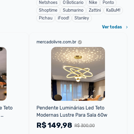
Netshoes
O Boticario
Nike
Ponto
Shoptime
Submarino
Zattini
KaBuM!
Pichau
iFood!
Stanley
Ver todas
mercadolivre.com.br
 Teto 
Pendente Luminárias Led Teto 
Modernas Lustre Para Sala 60w
e - 
R$
149,98
R$ 300,00