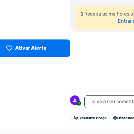
📱Receba as melhores of
Entrar
Ativar Alerta
Deixe o seu coment
0
🚀
Excelente Preço
🧐
Entended