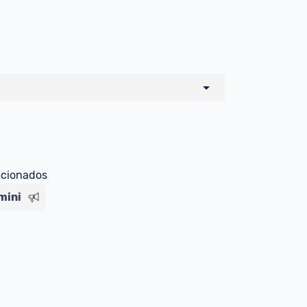
o de todos os sellers e lojas que são 
 por um marketplace, nós indicamos no 
e sinalizamos através da tag 
ecionados
mini
Livre , você pode ser redirecionado(a) 
ado Livre). Por isso, fique atento e 
ndo o produto 
é o mesmo indicado na 
rcadoLíder Platinum.
ade para tirar dúvidas ou acionar os 