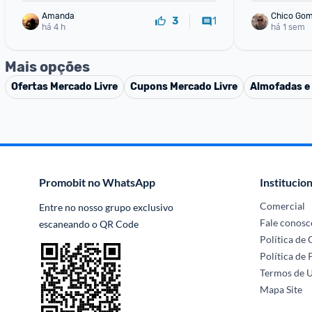
Amanda
Chico Go
1
3
há 4 h
há 1 sem
Mais opções
Ofertas
Mercado Livre
Cupons
Mercado Livre
Almofadas e
Promobit no WhatsApp
Institucion
Comercial
Entre no nosso grupo exclusivo 
Fale conosc
escaneando o QR Code
Política de
Política de 
Termos de 
Mapa Site