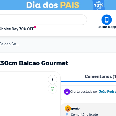
Baixar o app
Choice Day 70% OFF
Balcao Go...
u 30cm Balcao Gourmet
Comentários (
Oferta postada por
João Pedr
genio
Comentário fixado