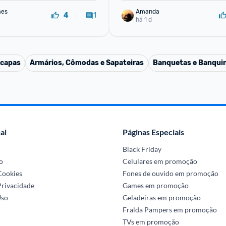
mes
Amanda
1
4
há 1 d
 capas
Armários, Cômodas e Sapateiras
Banquetas e Banqui
al
Páginas Especiais
Black Friday
o
Celulares em promoção
 Cookies
Fones de ouvido em promoção
Privacidade
Games em promoção
Uso
Geladeiras em promoção
Fralda Pampers em promoção
TVs em promoção