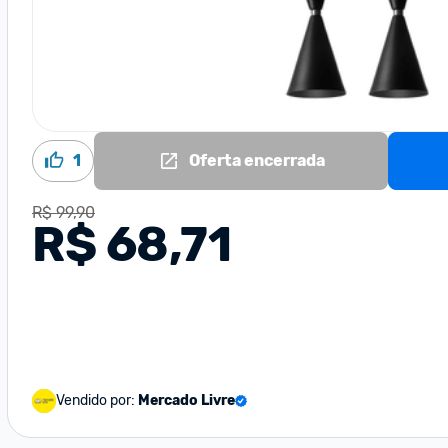
1
Oferta encerrada
R$ 99,90
R$ 68,71
Vendido por:
Mercado Livre