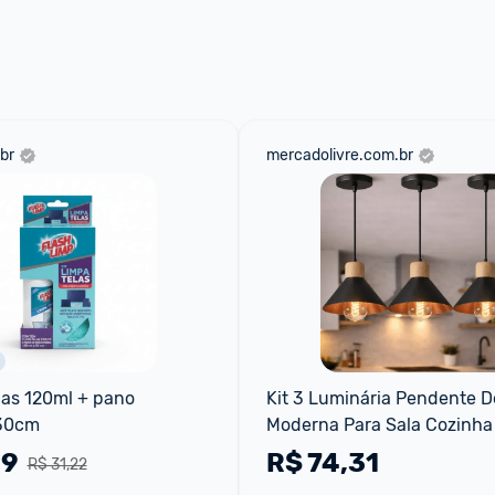
 através do 
Fale com o Promobit.
br
mercadolivre.com.br
las 120ml + pano 
Kit 3 Luminária Pendente De
 30cm
Moderna Para Sala Cozinha 
Escritório - Cor Preto E Cobr
49
R$
74,31
R$ 31,22
Bivolt Lustre Moderno