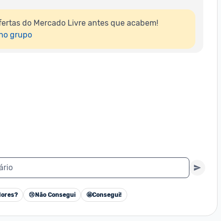
ertas do Mercado Livre antes que acabem!

 no grupo
ário
ores?
😢
Não Consegui
🤩
Consegui!
Cancelar