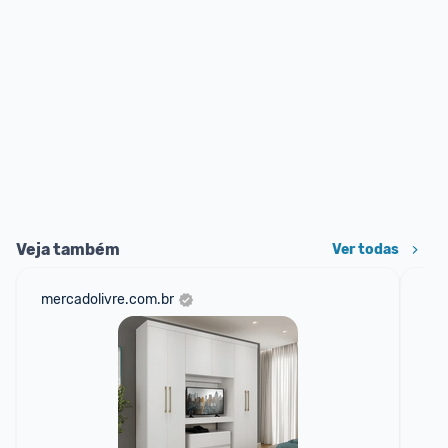
Veja também
Ver todas
mercadolivre.com.br
cas