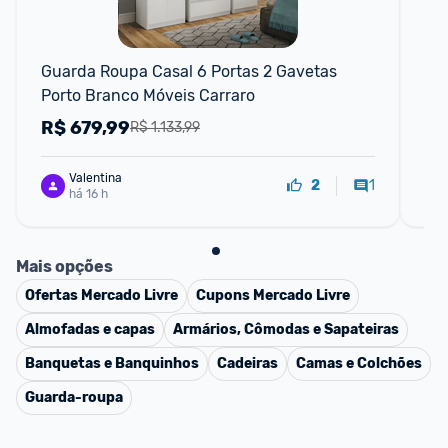
Guarda Roupa Casal 6 Portas 2 Gavetas 
Gua
Porto Branco Móveis Carraro
de
R$
679,99
R
R$ 1.133,99
Valentina
1
2
há 16 h
Mais opções
Ofertas
Mercado Livre
Cupons
Mercado Livre
Almofadas e capas
Armários, Cômodas e Sapateiras
Banquetas e Banquinhos
Cadeiras
Camas e Colchões
Guarda-roupa