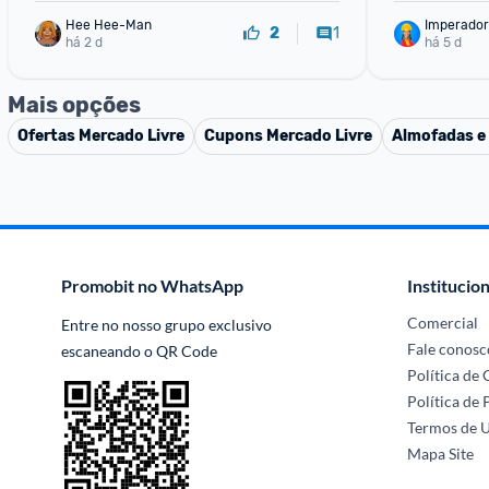
Hee Hee-Man
Imperador
1
2
há 2 d
há 5 d
Mais opções
Ofertas
Mercado Livre
Cupons
Mercado Livre
Almofadas e
Promobit no WhatsApp
Institucion
Comercial
Entre no nosso grupo exclusivo 
Fale conosc
escaneando o QR Code
Política de
Política de 
Termos de 
Mapa Site