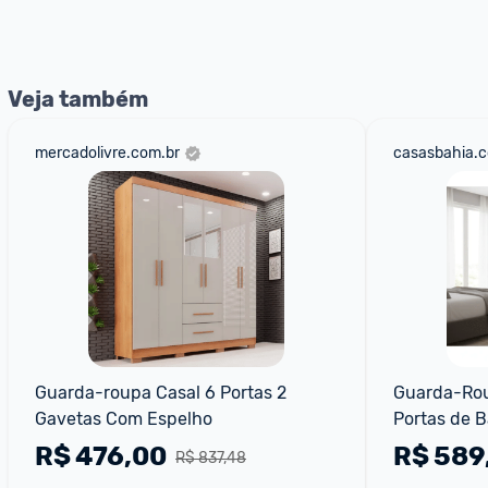
nossos Admins marcando 
@admin
 em um comentário ou
Veja também
mercadolivre.com.br
casasbahia.c
Guarda-roupa Casal 6 Portas 2 
Guarda-Roup
Gavetas Com Espelho
Portas de B
MDF
R$
476,00
R$
589
R$ 837,48