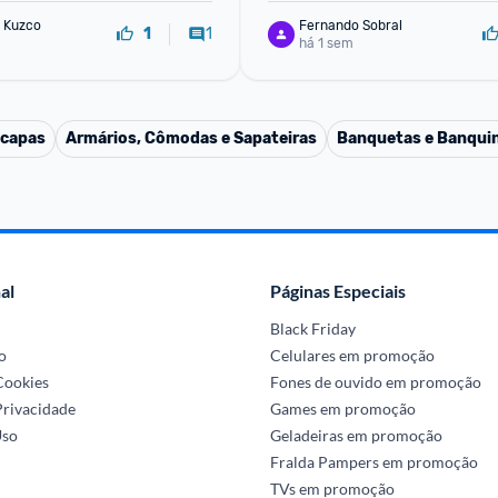
 Kuzco
Fernando Sobral
1
1
há 1 sem
 capas
Armários, Cômodas e Sapateiras
Banquetas e Banqui
al
Páginas Especiais
Black Friday
o
Celulares em promoção
 Cookies
Fones de ouvido em promoção
Privacidade
Games em promoção
Uso
Geladeiras em promoção
Fralda Pampers em promoção
TVs em promoção