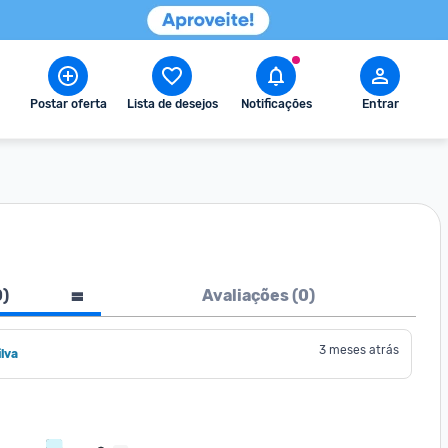
Postar oferta
Lista de desejos
Notificações
Entrar
0
)
Avaliações (
0
)
3 meses atrás
lva