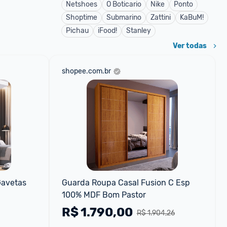
Netshoes
O Boticario
Nike
Ponto
Shoptime
Submarino
Zattini
KaBuM!
Pichau
iFood!
Stanley
Ver todas
shopee.com.br
avetas 
Guarda Roupa Casal Fusion C Esp 
100% MDF Bom Pastor
R$
1.790,00
R$ 1.904,26