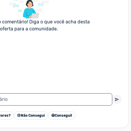
o comentário! Diga o que você acha desta 
oferta para a comunidade.
ário
ores?
😢
Não Consegui
🤩
Consegui!
Cancelar