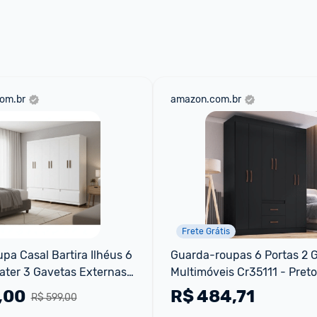
 através do 
Fale com o Promobit.
om.br
amazon.com.br
Frete Grátis
a Casal Bartira Ilhéus 6 
Guarda-roupas 6 Portas 2 G
ater 3 Gavetas Externas 
Multimóveis Cr35111 - Preto
,00
R$
484,71
R$ 599,00