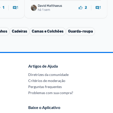
David Matthaeus 
1
1
1
2
há 1 sem
nhos
Cadeiras
Camas e Colchões
Guarda-roupa
Artigos de Ajuda
Diretrizes da comunidade
Critérios de moderação
Perguntas frequentes
Problemas com sua compra?
Baixe o Aplicativo