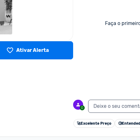
Faça o primeir
Ativar Alerta
Deixe o seu coment
0
🚀
Excelente Preço
🧐
Entended