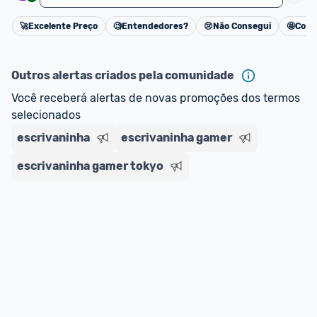
adquirindo o produto 
é o mesmo indicado na 
🚀
Excelente Preço
🧐
Entendedores?
😢
Não Consegui
🤩
Cons
oferta do Promobit
, ou de um vendedor 
Oficial 
Cancelar
ou MercadoLíder Platinum.
Outros alertas criados pela comunidade
E lembre-se:
 você sempre pode contar ajuda da 
Você receberá alertas de novas promoções dos termos 
comunidade para tirar dúvidas ou acionar os 
selecionados
nossos Admins marcando 
@admin
 em um 
comentário ou através do 
Fale com o Promobit.
escrivaninha
escrivaninha gamer
escrivaninha gamer tokyo