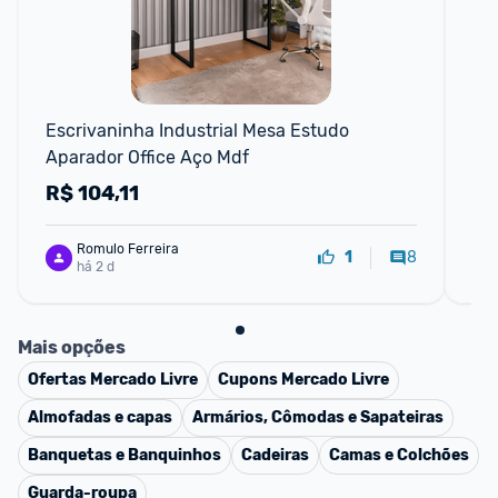
Escrivaninha Industrial Mesa Estudo 
Tê
Aparador Office Aço Mdf
R$
104,11
R
Romulo Ferreira
8
1
há 2 d
Mais opções
Ofertas
Mercado Livre
Cupons
Mercado Livre
Almofadas e capas
Armários, Cômodas e Sapateiras
Banquetas e Banquinhos
Cadeiras
Camas e Colchões
Guarda-roupa