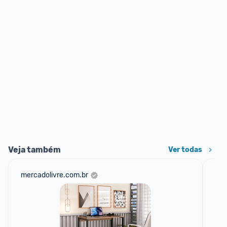
Veja também
Ver todas
mercadolivre.com.br
net