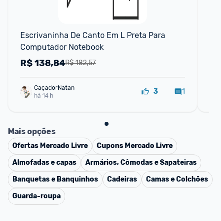
Escrivaninha De Canto Em L Preta Para 
Es
Computador Notebook
de
R$
138,84
R
R$ 182,57
CaçadorNatan
1
3
há 14 h
Mais opções
Ofertas
Mercado Livre
Cupons
Mercado Livre
Almofadas e capas
Armários, Cômodas e Sapateiras
Banquetas e Banquinhos
Cadeiras
Camas e Colchões
Guarda-roupa