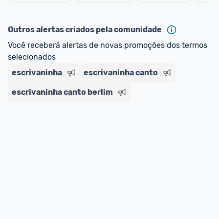
oferta do Promobit
, ou de um vendedor 
Oficial 
Cancelar
ou MercadoLíder Platinum.
Outros alertas criados pela comunidade
E lembre-se:
 você sempre pode contar ajuda da 
Você receberá alertas de novas promoções dos termos 
comunidade para tirar dúvidas ou acionar os 
selecionados
nossos Admins marcando 
@admin
 em um 
comentário ou através do 
Fale com o Promobit.
escrivaninha
escrivaninha canto
escrivaninha canto berlim