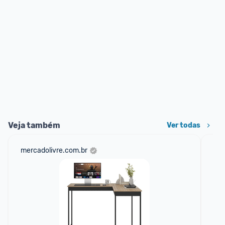
Veja também
Ver todas
mercadolivre.com.br
sho