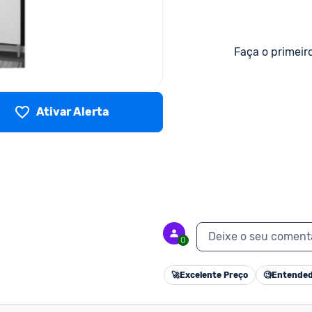
Faça o primeir
Ativar Alerta
Deixe o seu coment
0
🚀
Excelente Preço
🧐
Entended