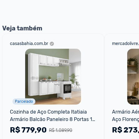
nossos Admins marcando 
@admin
 em um comentário ou
Veja também
casasbahia.com.br
mercadolivre
Parcelado
Cozinha de Aço Completa Itatiaia 
Armário Aé
Armário Balcão Paneleiro 8 Portas 1 
Aço Florenç
Gaveta 3 Prateleiras Branco
R$
779,90
R$
273
R$ 1.089,90