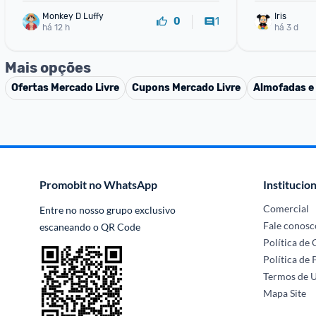
Monkey D Luffy
Iris
1
0
há 12 h
há 3 d
Mais opções
Ofertas
Mercado Livre
Cupons
Mercado Livre
Almofadas e
Promobit no WhatsApp
Institucion
Comercial
Entre no nosso grupo exclusivo 
Fale conosc
escaneando o QR Code
Política de
Política de 
Termos de 
Mapa Site