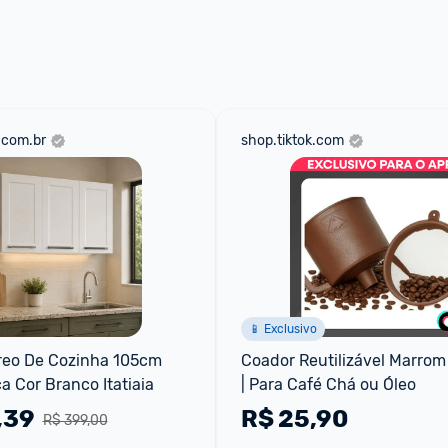
 através do 
Fale com o Promobit.
.com.br
shop.tiktok.com
📱 Exclusivo
reo De Cozinha 105cm 
Coador Reutilizável Marrom
a Cor Branco Itatiaia
| Para Café Chá ou Óleo
,39
R$
25,90
R$ 399,00