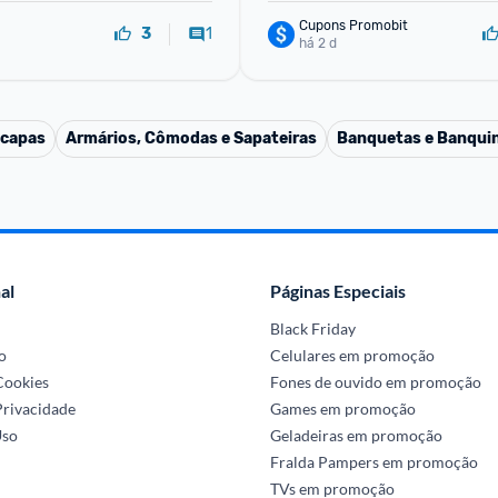
Cupons Promobit
1
3
há 2 d
 capas
Armários, Cômodas e Sapateiras
Banquetas e Banqui
al
Páginas Especiais
Black Friday
o
Celulares em promoção
 Cookies
Fones de ouvido em promoção
Privacidade
Games em promoção
Uso
Geladeiras em promoção
Fralda Pampers em promoção
TVs em promoção