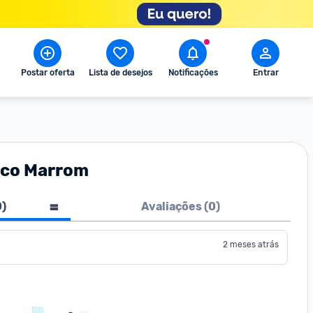
Postar oferta
Lista de desejos
Notificações
Entrar
nco Marrom
0
)
Avaliações (
0
)
2 meses atrás