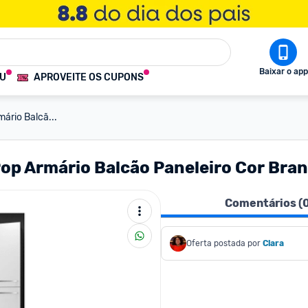
Baixar o app
OU
APROVEITE OS CUPONS
ário Balcã...
op Armário Balcão Paneleiro Cor Bra
Comentários (
Oferta postada por
Clara