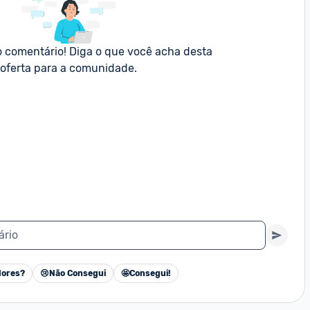
o comentário! Diga o que você acha desta 
oferta para a comunidade.
ário
ores?
😢
Não Consegui
🤩
Consegui!
Cancelar