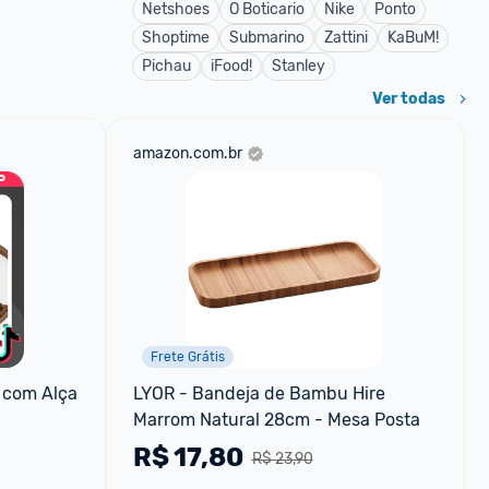
Netshoes
O Boticario
Nike
Ponto
Shoptime
Submarino
Zattini
KaBuM!
Pichau
iFood!
Stanley
Ver todas
amazon.com.br
Frete Grátis
 com Alça 
LYOR - Bandeja de Bambu Hire 
Marrom Natural 28cm - Mesa Posta
R$
17,80
R$ 23,90