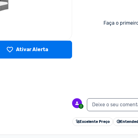
Faça o primeir
Ativar Alerta
Deixe o seu coment
0
🚀
Excelente Preço
🧐
Entended