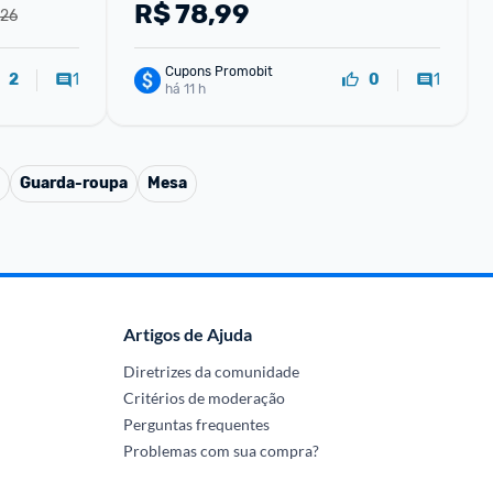
R$
78,99
,26
Cupons Promobit
1
1
2
0
há 11 h
Guarda-roupa
Mesa
Artigos de Ajuda
Diretrizes da comunidade
Critérios de moderação
Perguntas frequentes
Problemas com sua compra?