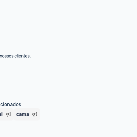
ecionados
al
cama