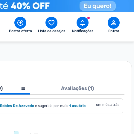
Postar oferta
Lista de desejos
Notificações
Entrar
0
)
Avaliações (
1
)
um mês atrás
a Robles De Azevedo
e sugerida por mais
1 usuário