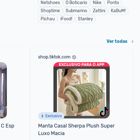
Netshoes
O Boticario
Nike
Ponto
Shoptime
Submarino
Zattini
KaBuM!
Pichau
iFood!
Stanley
Ver todas
shop.tiktok.com
📱 Exclusivo
C Esp 
Manta Casal Sherpa Plush Super 
Luxo Macia