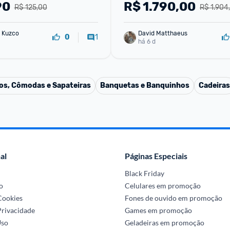
90
R$
1.790,00
R$ 125,00
R$ 1.904
 Kuzco
David Matthaeus 
1
0
há 6 d
os, Cômodas e Sapateiras
Banquetas e Banquinhos
Cadeiras
al
Páginas Especiais
Black Friday
o
Celulares em promoção
 Cookies
Fones de ouvido em promoção
Privacidade
Games em promoção
Uso
Geladeiras em promoção