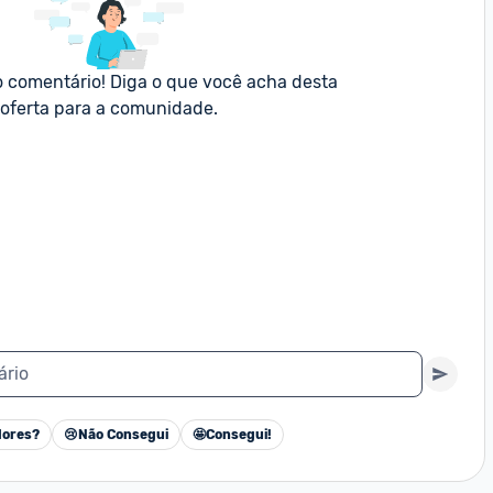
o comentário! Diga o que você acha desta 
oferta para a comunidade.
ário
ores?
😢
Não Consegui
🤩
Consegui!
Cancelar