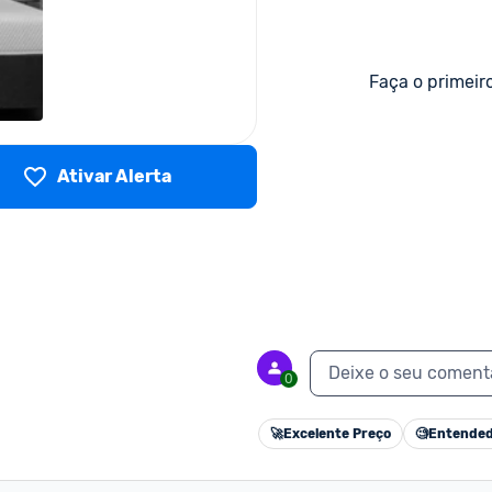
Faça o primeir
Ativar Alerta
Deixe o seu coment
0
🚀
Excelente Preço
🧐
Entended