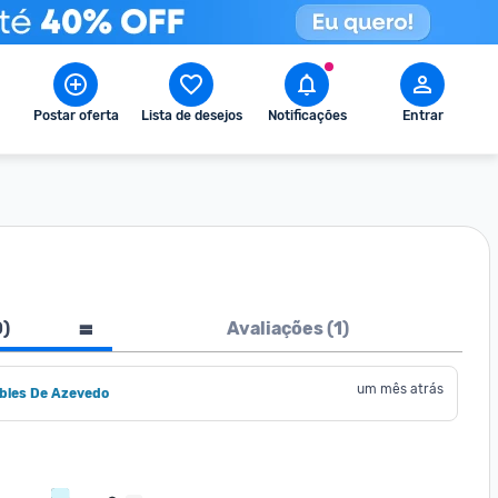
Postar oferta
Lista de desejos
Notificações
Entrar
0
)
Avaliações (
1
)
um mês atrás
obles De Azevedo