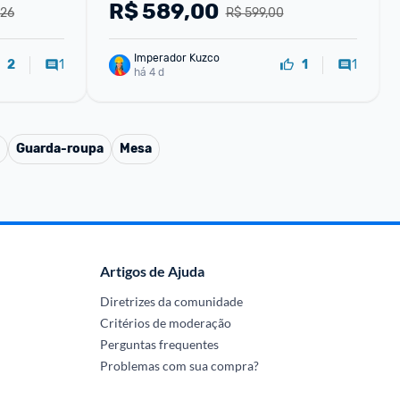
MDF
R$
589,00
,26
R$ 599,00
Imperador Kuzco
1
1
2
1
há 4 d
Guarda-roupa
Mesa
Artigos de Ajuda
Diretrizes da comunidade
Critérios de moderação
Perguntas frequentes
Problemas com sua compra?