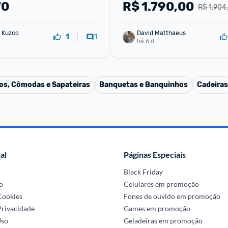
70
R$
1.790,00
R$ 1.904
 Kuzco
David Matthaeus 
1
1
há 6 d
os, Cômodas e Sapateiras
Banquetas e Banquinhos
Cadeiras
al
Páginas Especiais
Black Friday
o
Celulares em promoção
 Cookies
Fones de ouvido em promoção
Privacidade
Games em promoção
Uso
Geladeiras em promoção