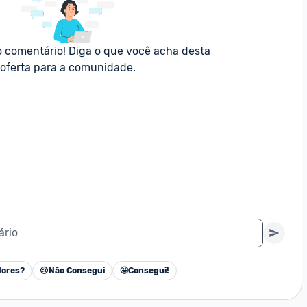
o comentário! Diga o que você acha desta 
oferta para a comunidade.
ário
ores?
😢
Não Consegui
🤩
Consegui!
Cancelar