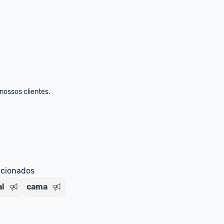
ecionados
al
cama