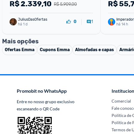
3 Camadas Conforto Superior 
R$
2.339,10
R$
55,
R$ 5.909,00
Suporte para Coluna
JuliusDasOfertas
Imperador
1
0
há 1 d
há 14 h
Mais opções
Ofertas
Emma
Cupons
Emma
Almofadas e capas
Armári
Promobit no WhatsApp
Institucion
Comercial
Entre no nosso grupo exclusivo 
Fale conosc
escaneando o QR Code
Política de
Política de 
Termos de 