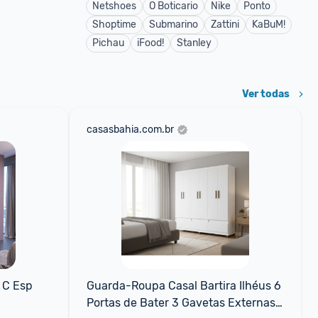
Netshoes
O Boticario
Nike
Ponto
Shoptime
Submarino
Zattini
KaBuM!
Pichau
iFood!
Stanley
Ver todas
casasbahia.com.br
C Esp 
Guarda-Roupa Casal Bartira Ilhéus 6 
Portas de Bater 3 Gavetas Externas 