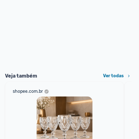
Veja também
Ver todas
shopee.com.br
am