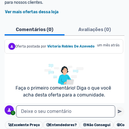
Ver mais ofertas dessa loja
Comentários (
0
)
Avaliações (
0
)
um mês atrás
Oferta postada por
Victoria Robles De Azevedo
Faça o primeiro comentário! Diga o que você 
acha desta oferta para a comunidade.
Deixe o seu comentário
0
🚀
Excelente Preço
🧐
Entendedores?
😢
Não Consegui
🤩
Cons
Cancelar