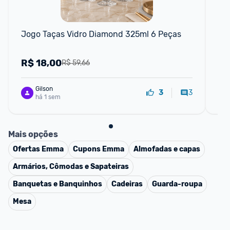
F
Jogo Taças Vidro Diamond 325ml 6 Peças
Me
Ser
R$
18,00
R
R$ 59,66
Gilson
3
3
há 1 sem
Mais opções
Ofertas
Emma
Cupons
Emma
Almofadas e capas
Armários, Cômodas e Sapateiras
Banquetas e Banquinhos
Cadeiras
Guarda-roupa
Mesa