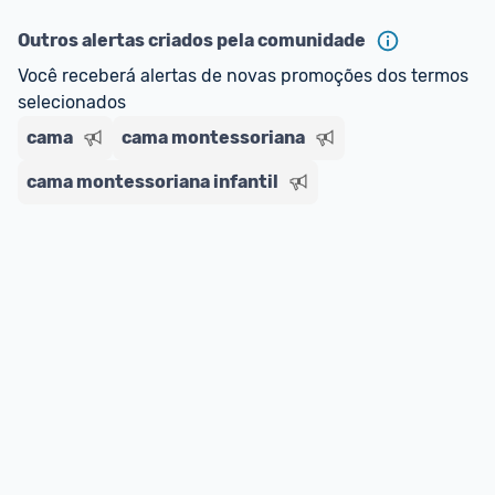
ou MercadoLíder Platinum.
Outros alertas criados pela comunidade
E lembre-se:
 você sempre pode contar ajuda da 
Você receberá alertas de novas promoções dos termos 
comunidade para tirar dúvidas ou acionar os 
selecionados
nossos Admins marcando 
@admin
 em um 
cama
cama montessoriana
comentário ou através do 
Fale com o Promobit.
cama montessoriana infantil