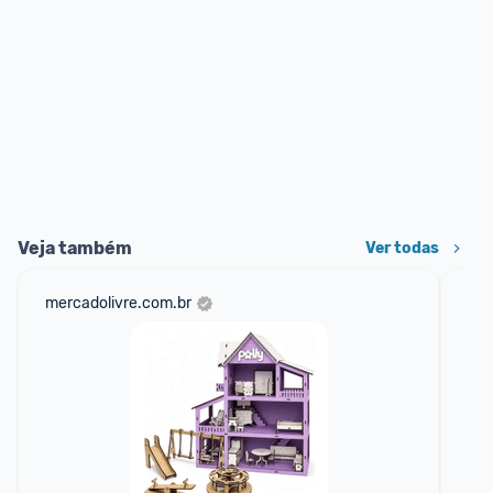
Veja também
Ver todas
mercadolivre.com.br
sho