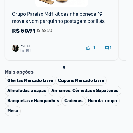
Grupo Paraíso Mdf kit casinha boneca 19 
Bar
moveis vom parquinho postagem cor lilás
Ca
R$
50,91
R
R$ 68,90
Manu
1
1
há 18 h
Mais opções
Ofertas
Mercado Livre
Cupons
Mercado Livre
Almofadas e capas
Armários, Cômodas e Sapateiras
Banquetas e Banquinhos
Cadeiras
Guarda-roupa
Mesa