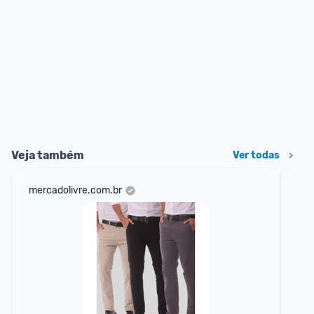
Veja também
Ver todas
mercadolivre.com.br
sho