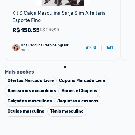
Kit 3 Calça Masculina Sarja Slim Alfaitaria 
Ave
Esporte Fino
R$
158,55
R
R$ 249,90
Ana Carolina Carpine Aguiar
1
0
há 1 d
Mais opções
Ofertas
Mercado Livre
Cupons
Mercado Livre
Acessórios masculinos
Bonés e Chapéus
Calçados masculinos
Jaquetas e casacos
Óculos masculino
Tênis masculino