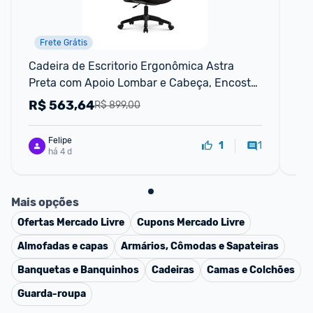
Frete Grátis
Cadeira de Escritorio Ergonômica Astra 
Cad
Preta com Apoio Lombar e Cabeça, Encosto 
Pr
Ajustável, Mesh Respirável
De
R$
563,64
R
R$ 899,00
Felipe
1
1
há 4 d
Mais opções
Ofertas
Mercado Livre
Cupons
Mercado Livre
Almofadas e capas
Armários, Cômodas e Sapateiras
Banquetas e Banquinhos
Cadeiras
Camas e Colchões
Guarda-roupa