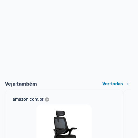
Veja também
Ver todas
amazon.com.br
mer