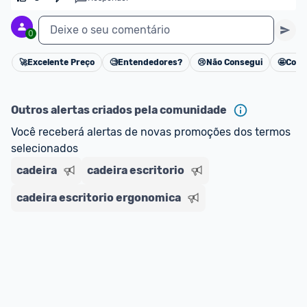
Deixe o seu comentário
0
🚀
Excelente Preço
🧐
Entendedores?
😢
Não Consegui
🤩
Cons
Cancelar
Outros alertas criados pela comunidade
Você receberá alertas de novas promoções dos termos 
selecionados
cadeira
cadeira escritorio
cadeira escritorio ergonomica