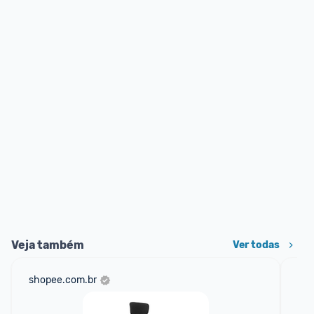
Veja também
Ver todas
shopee.com.br
ali