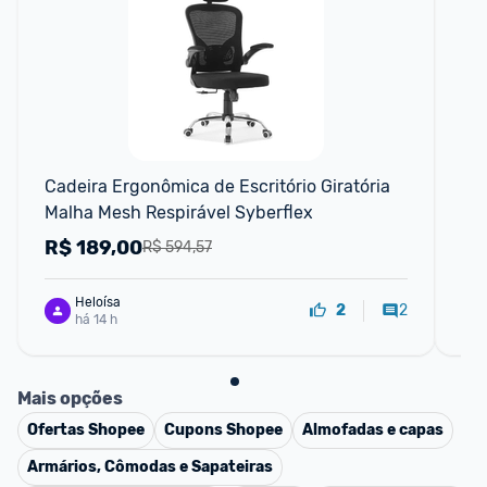
Cadeira Ergonômica de Escritório Giratória 
Cad
Malha Mesh Respirável Syberflex
Jo
Esc
R$
189,00
R
R$ 594,57
Heloísa
2
2
há 14 h
Mais opções
Ofertas
Shopee
Cupons
Shopee
Almofadas e capas
Armários, Cômodas e Sapateiras