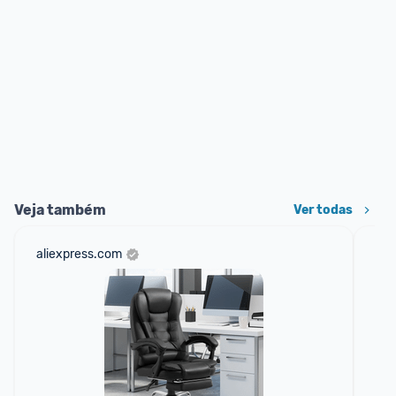
Veja também
Ver todas
aliexpress.com
mer