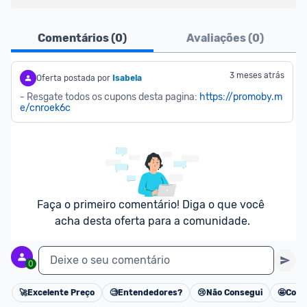
Ofertas do Shopee agora são aceitas no Promobit!
Comentários (
0
)
Avaliações (
0
)
Para maior segurança da comunidade, somente 
são aceitas ofertas de 
Lojas Oficiais
, ou seja, 
3 meses atrás
Oferta postada por
Isabela
vendedores que representam empresas validadas 
- Resgate todos os cupons desta pagina: 
https://promoby.m
e/cnroek6c
pelo Shopee.
As promoções são verificadas normalmente e os 
preços devem estar na média ou abaixo da média 
dos últimos 3 meses, assim como promoções de 
outras lojas.
Faça o primeiro comentário! Diga o que você 
acha desta oferta para a comunidade.
Deixe o seu comentário
0
🚀
Excelente Preço
🧐
Entendedores?
😢
Não Consegui
🤩
Cons
Cancelar