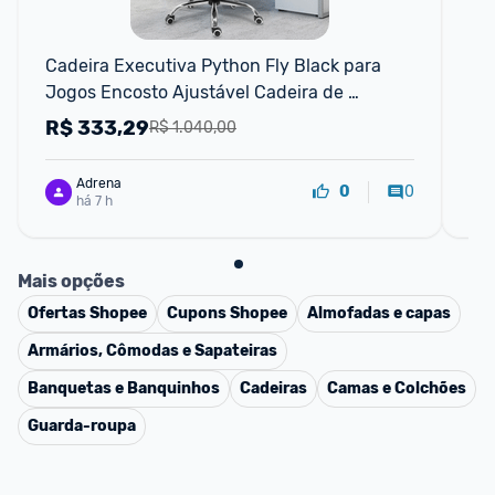
Cadeira Executiva Python Fly Black para 
Ca
Jogos Encosto Ajustável Cadeira de 
Escritório Cadeira de Mobiliário
R$
333,29
R
R$ 1.040,00
Adrena
0
0
há 7 h
Mais opções
Ofertas
Shopee
Cupons
Shopee
Almofadas e capas
Armários, Cômodas e Sapateiras
Banquetas e Banquinhos
Cadeiras
Camas e Colchões
Guarda-roupa