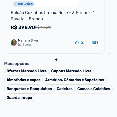
Frete Grátis
P
Balcão Cozinhas Itatiaia Rose - 3 Portas e 1 
Coz
Gaveta - Branco
Bal
Pra
R$
398,90
R
R$ 419,90
Mariana Silva
1
2
há 1 sem
Mais opções
Ofertas
Mercado Livre
Cupons
Mercado Livre
Almofadas e capas
Armários, Cômodas e Sapateiras
Banquetas e Banquinhos
Cadeiras
Camas e Colchões
Guarda-roupa