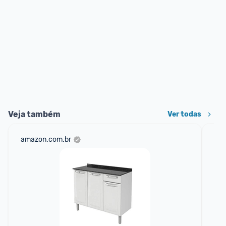
Veja também
Ver todas
amazon.com.br
cas