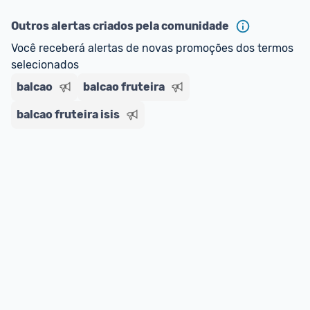
ou MercadoLíder Platinum.
Outros alertas criados pela comunidade
E lembre-se:
 você sempre pode contar ajuda da 
Você receberá alertas de novas promoções dos termos 
comunidade para tirar dúvidas ou acionar os 
selecionados
nossos Admins marcando 
@admin
 em um 
comentário ou através do 
Fale com o Promobit.
balcao
balcao fruteira
balcao fruteira isis