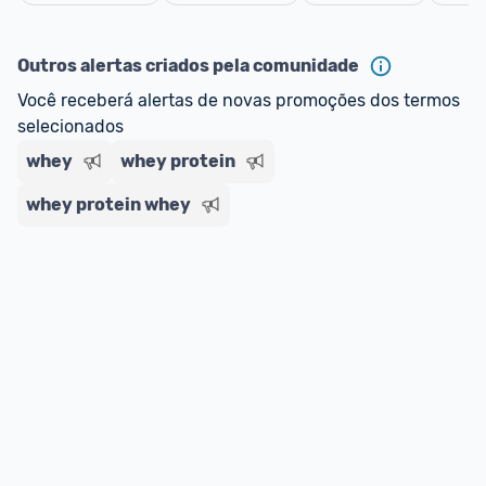
oferta do Promobit
, ou de um vendedor 
Oficial 
Cancelar
ou MercadoLíder Platinum.
Outros alertas criados pela comunidade
E lembre-se:
 você sempre pode contar ajuda da 
Você receberá alertas de novas promoções dos termos 
comunidade para tirar dúvidas ou acionar os 
selecionados
nossos Admins marcando 
@admin
 em um 
comentário ou através do 
Fale com o Promobit.
whey
whey protein
whey protein whey