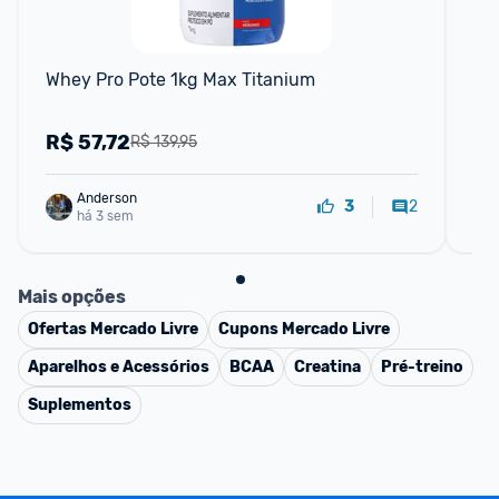
F
Whey Pro Pote 1kg Max Titanium
10
R$
57,72
R
R$ 139,95
Anderson
2
3
há 3 sem
Mais opções
Ofertas
Mercado Livre
Cupons
Mercado Livre
Aparelhos e Acessórios
BCAA
Creatina
Pré-treino
Suplementos