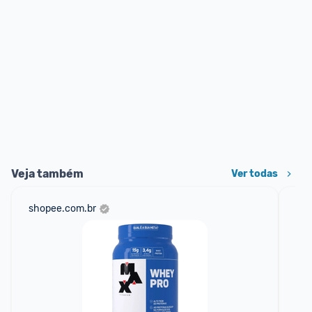
Veja também
Ver todas
shopee.com.br
am