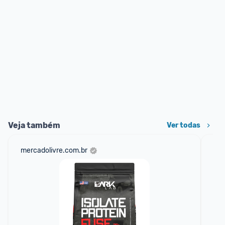
Veja também
Ver todas
mercadolivre.com.br
sho