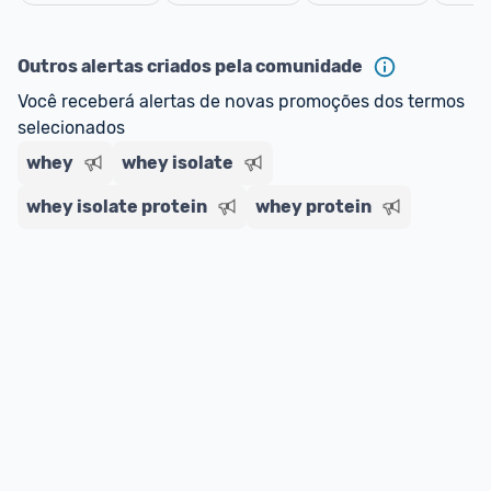
oferta do Promobit
, ou de um vendedor 
Oficial 
Cancelar
ou MercadoLíder Platinum.
Outros alertas criados pela comunidade
E lembre-se:
 você sempre pode contar ajuda da 
Você receberá alertas de novas promoções dos termos 
comunidade para tirar dúvidas ou acionar os 
selecionados
nossos Admins marcando 
@admin
 em um 
comentário ou através do 
Fale com o Promobit.
whey
whey isolate
whey isolate protein
whey protein