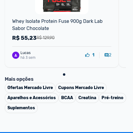
Whey Isolate Protein Fuse 900g Dark Lab 
Wh
Sabor Chocolate
R$
55,23
R
R$ 129,90
Lucas
2
1
há 3 sem
Mais opções
Ofertas
Mercado Livre
Cupons
Mercado Livre
Aparelhos e Acessórios
BCAA
Creatina
Pré-treino
Suplementos