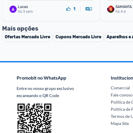
Lucas
SAMANTA
2
1
há 3 sem
há 4 d
Mais opções
Ofertas
Mercado Livre
Cupons
Mercado Livre
Aparelhos e 
Promobit no WhatsApp
Institucion
Comercial
Entre no nosso grupo exclusivo 
Fale conosc
escaneando o QR Code
Política de
Política de 
Termos de 
Mapa Site