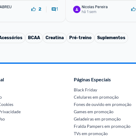
 ABREU
Nicolas Pereira
1
2
há 1 sem
Acessórios
BCAA
Creatina
Pré-treino
Suplementos
al
Páginas Especiais
Black Friday
o
Celulares em promoção
 Cookies
Fones de ouvido em promoção
Privacidade
Games em promoção
Uso
Geladeiras em promoção
Fralda Pampers em promoção
TVs em promoção