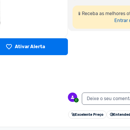
📱Receba as melhores of
Entrar
Ativar Alerta
Deixe o seu coment
0
🚀
Excelente Preço
🧐
Entended