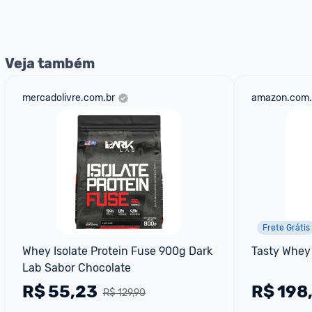
nossos Admins marcando 
@admin
 em um comentário ou
Veja também
mercadolivre.com.br
amazon.com.
Frete Grátis
Whey Isolate Protein Fuse 900g Dark 
Tasty Whey
Lab Sabor Chocolate
R$
55,23
R$
198
R$ 129,90