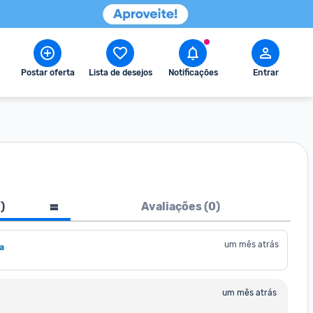
Postar oferta
Lista de desejos
Notificações
Entrar
1
)
Avaliações (
0
)
um mês atrás
a
um mês atrás