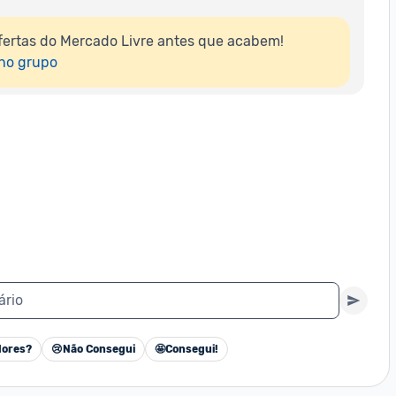
ertas do Mercado Livre antes que acabem!

 no grupo
ário
ores?
😢
Não Consegui
🤩
Consegui!
Cancelar