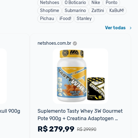
Netshoes
O Boticario
Nike
Ponto
Shoptime
Submarino
Zattini
KaBuM!
Pichau
iFood!
Stanley
Ver todas
netshoes.com.br
kull 900g
Suplemento Tasty Whey 3W Gourmet 
Pote 900g + Creatina Adaptogen 
300g
R$
279,99
R$ 299,90