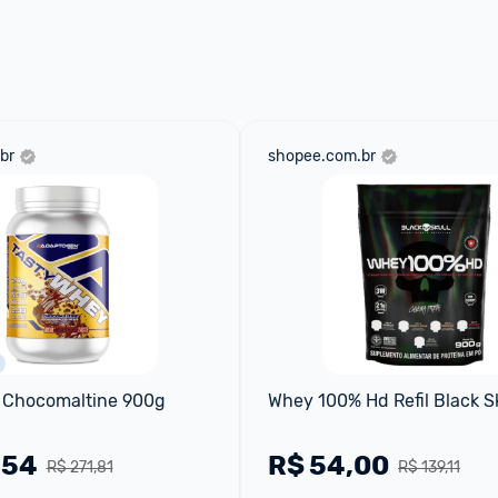
 através do 
Fale com o Promobit.
br
shopee.com.br
 Chocomaltine 900g
Whey 100% Hd Refil Black S
,54
R$
54,00
R$ 271,81
R$ 139,11