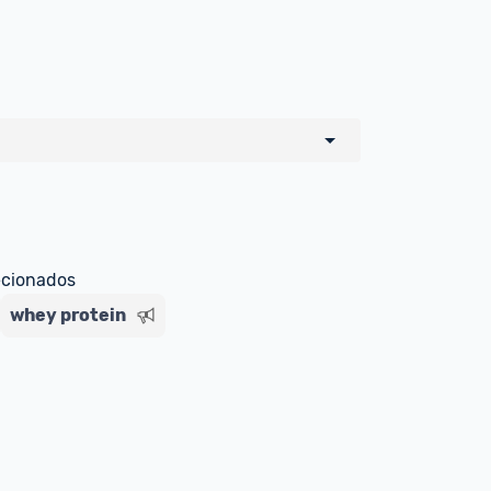
o de todos os sellers e lojas que são 
 por um marketplace, nós indicamos no 
e sinalizamos através da tag 
ecionados
whey protein
Livre , você pode ser redirecionado(a) 
ado Livre). Por isso, fique atento e 
ndo o produto 
é o mesmo indicado na 
rcadoLíder Platinum.
ade para tirar dúvidas ou acionar os 