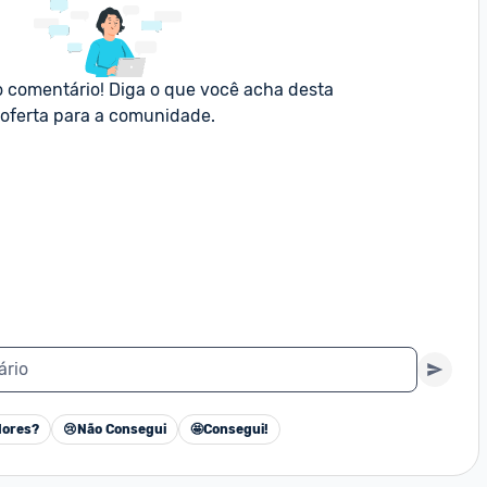
o comentário! Diga o que você acha desta 
oferta para a comunidade.
ário
ores?
😢
Não Consegui
🤩
Consegui!
Cancelar