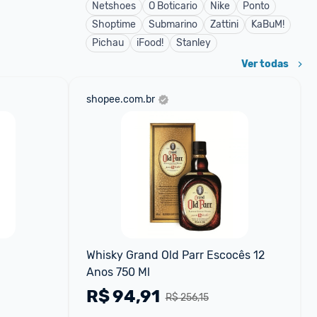
Netshoes
O Boticario
Nike
Ponto
Shoptime
Submarino
Zattini
KaBuM!
Pichau
iFood!
Stanley
Ver todas
shopee.com.br
Whisky Grand Old Parr Escocês 12 
Anos 750 Ml
R$
94,91
R$ 256,15