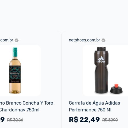
 através do 
Fale com o Promobit.
.com.br
netshoes.com.br
no Branco Concha Y Toro 
Garrafa de Água Adidas 
Chardonnay 750ml
Performance 750 Ml
59
R$
22,49
R$ 39,86
R$ 59,99