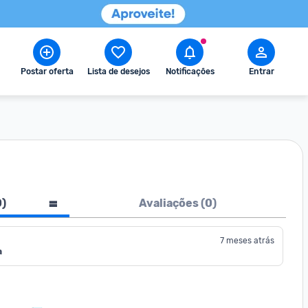
Postar oferta
Lista de desejos
Notificações
Entrar
0
)
Avaliações (
0
)
7 meses atrás
a