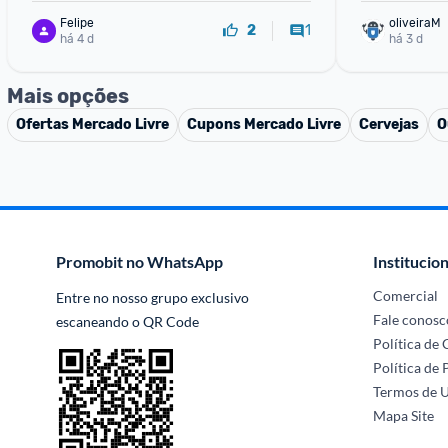
Felipe
oliveiraM
1
2
há 4 d
há 3 d
Mais opções
Ofertas
Mercado Livre
Cupons
Mercado Livre
Cervejas
O
Promobit no WhatsApp
Institucion
Comercial
Entre no nosso grupo exclusivo 
Fale conosc
escaneando o QR Code
Política de
Política de 
Termos de 
Mapa Site