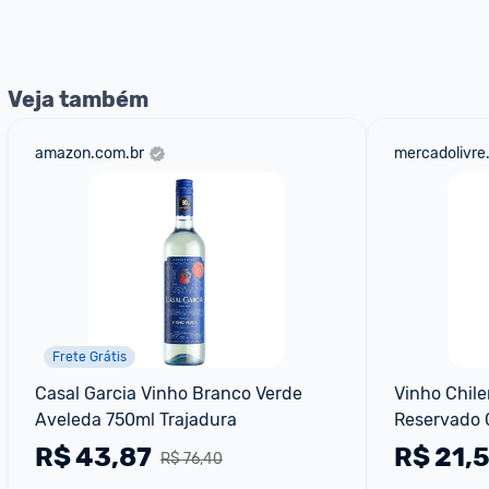
nossos Admins marcando 
@admin
 em um comentário ou
Veja também
amazon.com.br
mercadolivre
Frete Grátis
Casal Garcia Vinho Branco Verde 
Vinho Chile
Aveleda 750ml Trajadura
Reservado 
R$
43,87
R$
21,
R$ 76,40