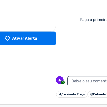
Faça o primeir
Ativar Alerta
Deixe o seu coment
0
🚀
Excelente Preço
🧐
Entended