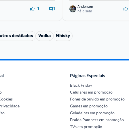
Anderson
1
1
há 3 sem
utros destilados
Vodka
Whisky
al
Páginas Especiais
Black Friday
o
Celulares em promoção
 Cookies
Fones de ouvido em promoção
Privacidade
Games em promoção
Uso
Geladeiras em promoção
Fralda Pampers em promoção
TVs em promoção