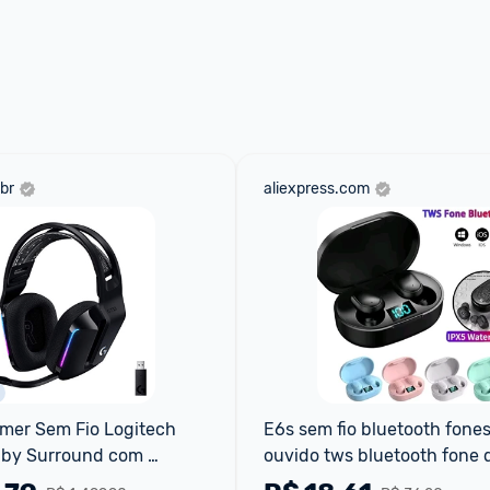
br
aliexpress.com
mer Sem Fio Logitech 
E6s sem fio bluetooth fones
lby Surround com 
ouvido tws bluetooth fone d
Blue VO!CE, RGB 
sem fio com cancelamento 