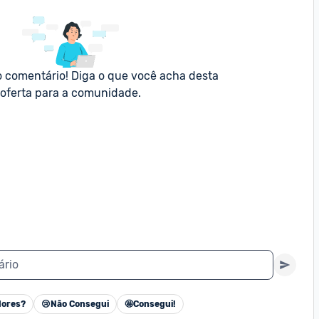
o comentário! Diga o que você acha desta 
oferta para a comunidade.
ário
ores?
😢
Não Consegui
🤩
Consegui!
Cancelar