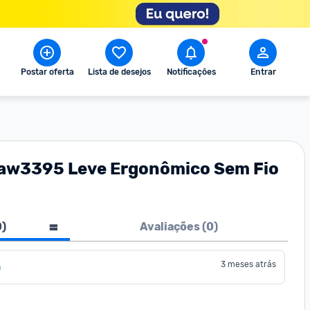
Postar oferta
Lista de desejos
Notificações
Entrar
Paw3395 Leve Ergonômico Sem Fio
0
)
Avaliações (
0
)
3 meses atrás
a