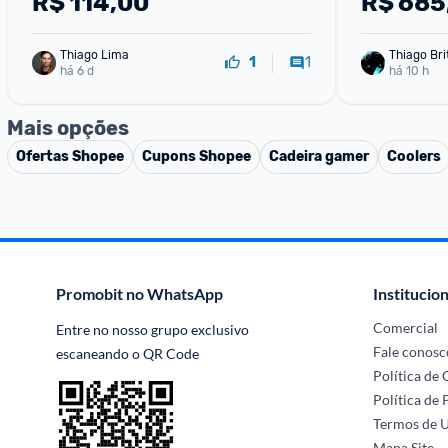
R$
114,00
R$
685
LIGHTSYNC
Thiago Lima
Thiago Bri
1
1
há 6 d
há 10 h
Mais opções
Ofertas
Shopee
Cupons
Shopee
Cadeira gamer
Coolers
Promobit no WhatsApp
Institucion
Comercial
Entre no nosso grupo exclusivo 
Fale conosc
escaneando o QR Code
Política de
Política de 
Termos de 
Mapa Site