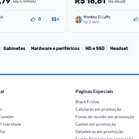
,79
R$
18,61
R$ 1.499,90
R$ 36,28
to
Monkey D Luffy
4
0
há 2 sem
Gabinetes
Hardware e periféricos
HD e SSD
Headset
al
Páginas Especiais
Black Friday
o
Celulares em promoção
 Cookies
Fones de ouvido em promoção
Privacidade
Games em promoção
Uso
Geladeiras em promoção
Fralda Pampers em promoção