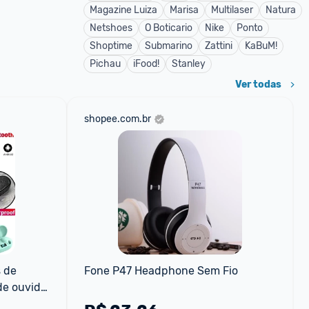
Magazine Luiza
Marisa
Multilaser
Natura
Netshoes
O Boticario
Nike
Ponto
Shoptime
Submarino
Zattini
KaBuM!
Pichau
iFood!
Stanley
Ver todas
shopee.com.br
 de 
Fone P47 Headphone Sem Fio
e ouvido 
de ruído