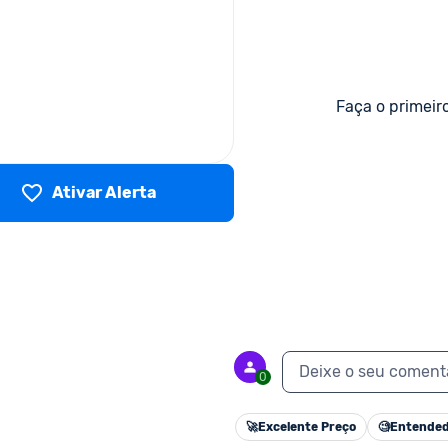
Faça o primeir
Ativar Alerta
Deixe o seu coment
0
🚀
Excelente Preço
🧐
Entended