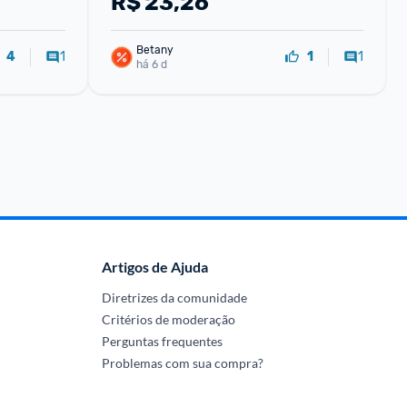
R$
23,26
Betany
1
1
4
1
há 6 d
Artigos de Ajuda
Diretrizes da comunidade
Critérios de moderação
Perguntas frequentes
Problemas com sua compra?