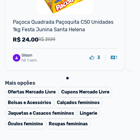
Paçoca Quadrada Paçoquita C50 Unidades 
Ves
1kg Festa Junina Santa Helena
Fo
R$
24,00
R
R$ 39,99
Gilson
1
3
há 1 sem
Mais opções
Ofertas
Mercado Livre
Cupons
Mercado Livre
Bolsas e Acessórios
Calçados femininos
Jaquetas e Casacos femininos
Lingerie
Óculos feminino
Roupas femininas