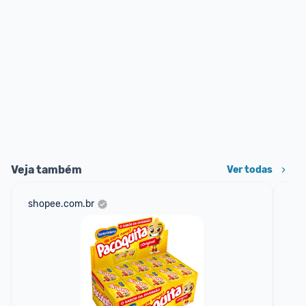
Veja também
Ver todas
shopee.com.br
mer