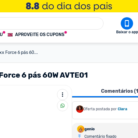
Baixar o app
OU
APROVEITE OS CUPONS
xx Force 6 pás 60...
 Force 6 pás 60W AVTE01
Comentários (
Oferta postada por
Clara
genio
Comentário fixado