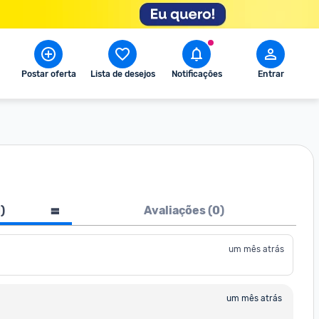
Postar oferta
Lista de desejos
Notificações
Entrar
1
)
Avaliações (
0
)
um mês atrás
um mês atrás