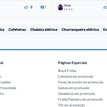
Ninja 
1
2
há 4 d
ira
Cafeteiras
Chaleira elétrica
Churrasqueira elétrica
Es
al
Páginas Especiais
Black Friday
o
Celulares em promoção
 Cookies
Fones de ouvido em promoção
Privacidade
Games em promoção
Uso
Geladeiras em promoção
Fralda Pampers em promoção
TVs em promoção