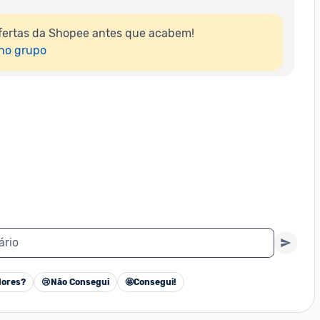
fertas da Shopee antes que acabem!

 no grupo
ário
ores?
😢
Não Consegui
🤩
Consegui!
Cancelar