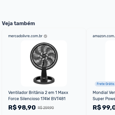
Veja também
mercadolivre.com.br
amazon.com.
Frete Grátis
Ventilador Britânia 2 em 1 Maxx 
Mondial Ven
Force Silencioso 174W BVT481
Super Power
Vsp-30-b
R$
98,90
R$
99,
R$ 259,90