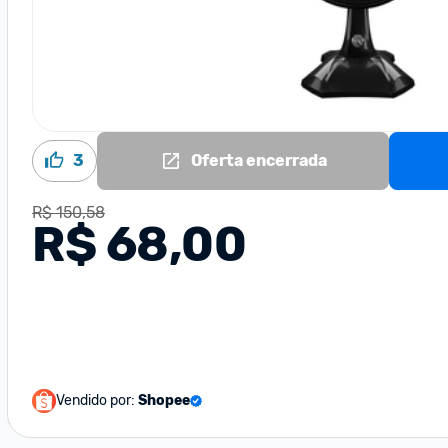
3
Oferta encerrada
R$ 150,58
R$ 68,00
Vendido por:
Shopee