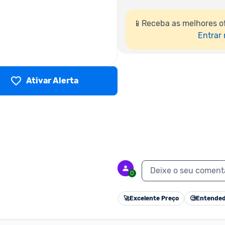
📱Receba as melhores o
Entrar
Ativar Alerta
Deixe o seu coment
0
🚀
Excelente Preço
🧐
Entended