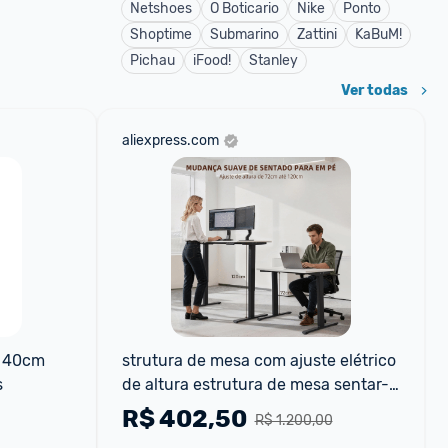
Netshoes
O Boticario
Nike
Ponto
Shoptime
Submarino
Zattini
KaBuM!
Pichau
iFood!
Stanley
Ver todas
aliexpress.com
 40cm 
strutura de mesa com ajuste elétrico 
s
de altura estrutura de mesa sentar-
ficar em pé mesa em p
R$
402,50
R$ 1.200,00