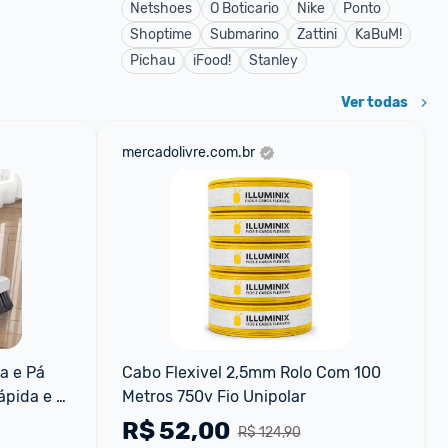
Netshoes
O Boticario
Nike
Ponto
Shoptime
Submarino
Zattini
KaBuM!
Pichau
iFood!
Stanley
Ver todas
mercadolivre.com.br
 e Pá 
Cabo Flexivel 2,5mm Rolo Com 100 
pida e 
Metros 750v Fio Unipolar
R$
52,00
R$ 124,90