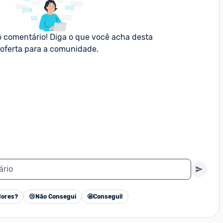
o comentário! Diga o que você acha desta 
oferta para a comunidade.
ário
ores?
😢
Não Consegui
🤩
Consegui!
Cancelar