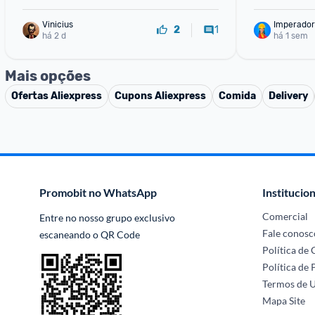
Vinicius
Imperador
1
2
há 2 d
há 1 sem
Mais opções
Ofertas
Aliexpress
Cupons
Aliexpress
Comida
Delivery
Promobit no WhatsApp
Institucion
Comercial
Entre no nosso grupo exclusivo 
Fale conosc
escaneando o QR Code
Política de
Política de 
Termos de 
Mapa Site