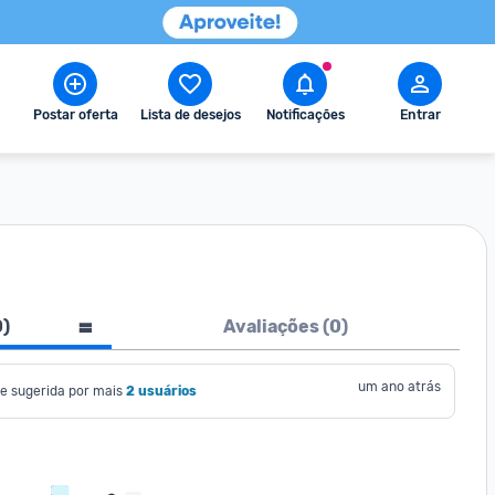
Postar oferta
Lista de desejos
Notificações
Entrar
0
)
Avaliações (
0
)
um ano atrás
e sugerida por mais
2 usuários