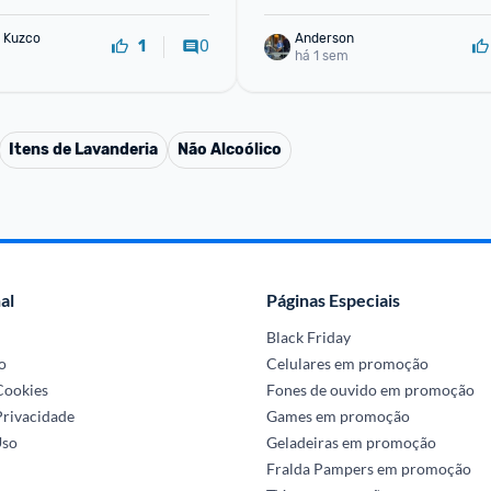
 Kuzco
Anderson
0
1
há 1 sem
Itens de Lavanderia
Não Alcoólico
al
Páginas Especiais
Black Friday
o
Celulares em promoção
 Cookies
Fones de ouvido em promoção
Privacidade
Games em promoção
Uso
Geladeiras em promoção
Fralda Pampers em promoção