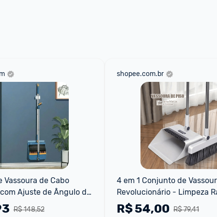
om
shopee.com.br
 Vassoura de Cabo 
4 em 1 Conjunto de Vassoura
com Ajuste de Ângulo de 
Revolucionário - Limpeza Rá
sem Sujeira
93
R$
54,00
R$ 148,52
R$ 79,41