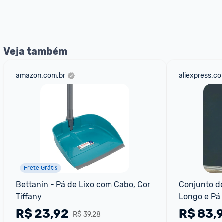
*Atualizado em Agosto/2024
Veja também
amazon.com.br
aliexpress.c
Frete Grátis
Bettanin - Pá de Lixo com Cabo, Cor 
Conjunto de
Tiffany
Longo e Pá 
180º
R$
23,92
R$
83,
R$ 39,28