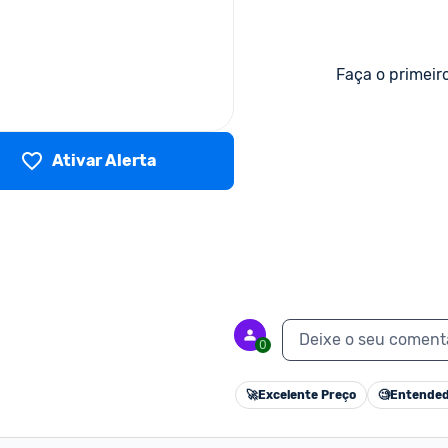
Faça o primeir
Ativar Alerta
Deixe o seu coment
0
🚀
Excelente Preço
🧐
Entended