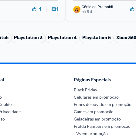
Gênio do Promobit
1
1
há 5 d
itch
Playstation 3
Playstation 4
Playstation 5
Xbox 36
al
Páginas Especiais
Black Friday
o
Celulares em promoção
 Cookies
Fones de ouvido em promoção
Privacidade
Games em promoção
Uso
Geladeiras em promoção
Fralda Pampers em promoção
TVs em promoção