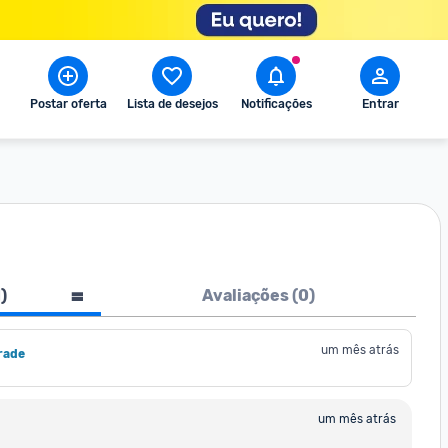
Postar oferta
Lista de desejos
Notificações
Entrar
1
)
Avaliações (
0
)
um mês atrás
rade
um mês atrás