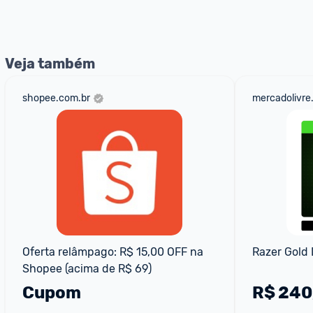
nossos Admins marcando 
@admin
 em um comentário ou
Veja também
shopee.com.br
mercadolivre
Oferta relâmpago: R$ 15,00 OFF na 
Razer Gold 
Shopee (acima de R$ 69)
Cupom
R$
240