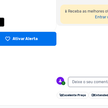
📱Receba as melhores of
Entrar
Ativar Alerta
Deixe o seu coment
0
🚀
Excelente Preço
🧐
Entended