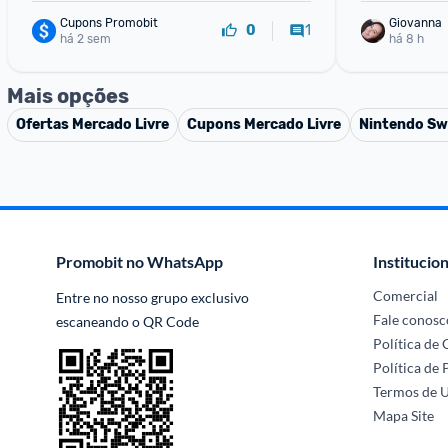
Cupons Promobit
Giovanna
1
0
há 2 sem
há 8 h
Mais opções
Ofertas
Mercado Livre
Cupons
Mercado Livre
Nintendo Sw
Promobit no WhatsApp
Institucion
Comercial
Entre no nosso grupo exclusivo 
Fale conosc
escaneando o QR Code
Política de
Política de 
Termos de 
Mapa Site