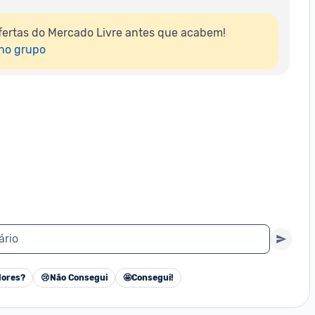
ertas do Mercado Livre antes que acabem!

 no grupo
ário
ores?
😢
Não Consegui
🤩
Consegui!
Cancelar