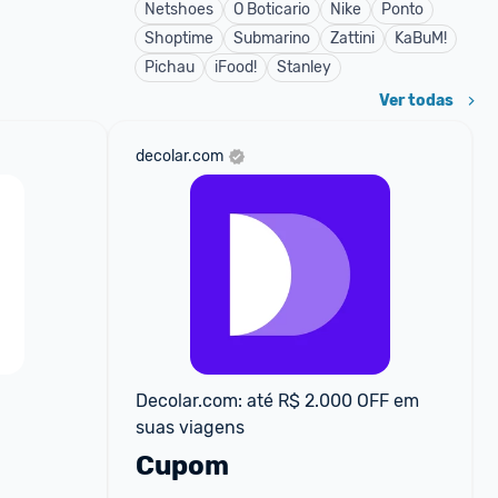
Netshoes
O Boticario
Nike
Ponto
Shoptime
Submarino
Zattini
KaBuM!
Pichau
iFood!
Stanley
Ver todas
decolar.com
Decolar.com: até R$ 2.000 OFF em 
suas viagens
Cupom