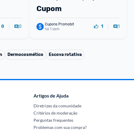
cupom
Cupom
Cupons Promobit
0
1
0
1
há 1 sem
n
Dermocosmético
Escova rotativa
Artigos de Ajuda
Diretrizes da comunidade
Critérios de moderação
Perguntas frequentes
Problemas com sua compra?