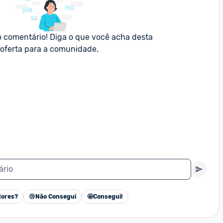
o comentário! Diga o que você acha desta 
oferta para a comunidade.
ário
ores?
😢
Não Consegui
🤩
Consegui!
Cancelar