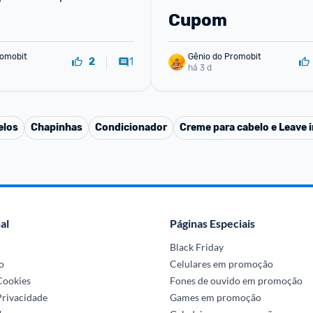
Cupom
omobit
Gênio do Promobit
1
2
há 3 d
elos
Chapinhas
Condicionador
Creme para cabelo e Leave i
al
Páginas Especiais
Black Friday
o
Celulares em promoção
 Cookies
Fones de ouvido em promoção
Privacidade
Games em promoção