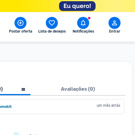
Postar oferta
Lista de desejos
Notificações
Entrar
0
)
Avaliações (
0
)
um mês atrás
omobit