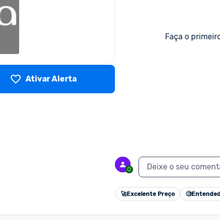
Faça o primeir
Ativar Alerta
Deixe o seu coment
0
🚀
Excelente Preço
🧐
Entended