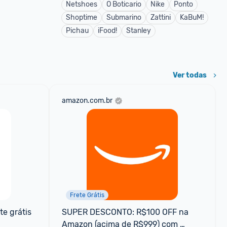
Netshoes
O Boticario
Nike
Ponto
Shoptime
Submarino
Zattini
KaBuM!
Pichau
iFood!
Stanley
Ver todas
amazon.com.br
Frete Grátis
e grátis 
SUPER DESCONTO: R$100 OFF na 
Amazon (acima de R$999) com 