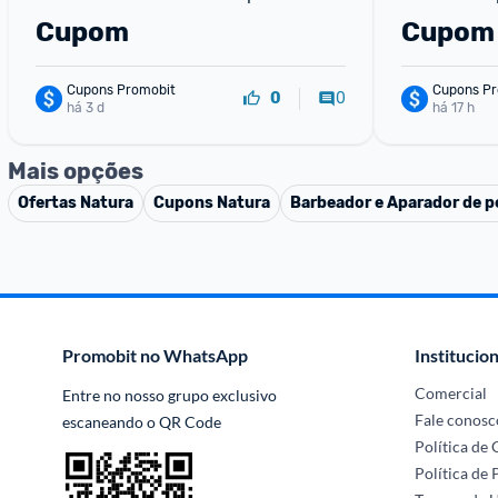
Cupom
Cupom
Cupons Promobit
Cupons Pr
0
0
há 3 d
há 17 h
Mais opções
Ofertas
Natura
Cupons
Natura
Barbeador e Aparador de p
Promobit no WhatsApp
Institucion
Comercial
Entre no nosso grupo exclusivo 
Fale conosc
escaneando o QR Code
Política de
Política de 