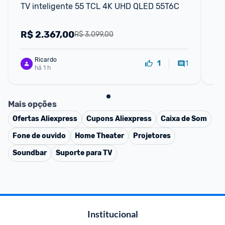
TV inteligente 55 TCL 4K UHD QLED 55T6C
Sm
75
R$
2.367,00
R
R$ 3.099,00
Ricardo
1
1
há 1 h
Mais opções
Ofertas
Aliexpress
Cupons
Aliexpress
Caixa de Som
Fone de ouvido
Home Theater
Projetores
Soundbar
Suporte para TV
Institucional