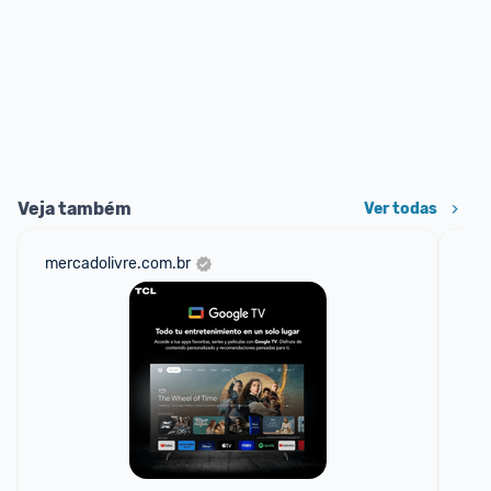
Veja também
Ver todas
mercadolivre.com.br
ali