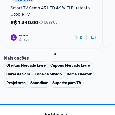
Smart TV Semp 43 LED 4K WiFi Bluetooth 
Sm
Google TV
S6
HD
R$
1.340,00
R
R$ 1.899,00
Isabela
1
2
há 1 sem
Mais opções
Ofertas
Mercado Livre
Cupons
Mercado Livre
Caixa de Som
Fone de ouvido
Home Theater
Projetores
Soundbar
Suporte para TV
Institucional