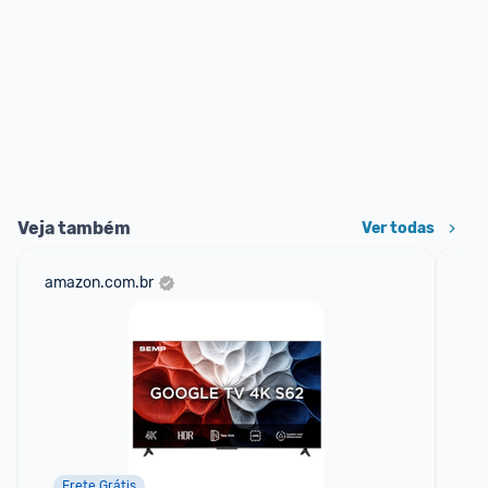
Veja também
Ver todas
amazon.com.br
mer
Frete Grátis