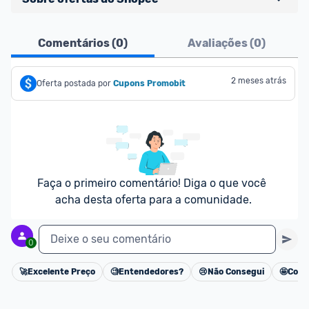
Ofertas do Shopee agora são aceitas no Promobit!
Comentários (
0
)
Avaliações (
0
)
Para maior segurança da comunidade, somente 
são aceitas ofertas de 
Lojas Oficiais
, ou seja, 
2 meses atrás
Oferta postada por
Cupons Promobit
vendedores que representam empresas validadas 
pelo Shopee.
As promoções são verificadas normalmente e os 
preços devem estar na média ou abaixo da média 
dos últimos 3 meses, assim como promoções de 
Faça o primeiro comentário! Diga o que você 
outras lojas.
acha desta oferta para a comunidade.
Deixe o seu comentário
0
🚀
Excelente Preço
🧐
Entendedores?
😢
Não Consegui
🤩
Cons
Cancelar