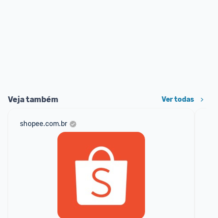
Veja também
Ver todas
shopee.com.br
am
F