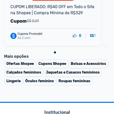
CUPOM LIBERADO: R$40 OFF em Todo o Site 
CU
na Shopee | Compra Mínima de R$329
par
Cupom
C
R$ 0,01
Cupons Promobit
1
0
há 2 sem
Mais opções
Ofertas
Shopee
Cupons
Shopee
Bolsas e Acessórios
Calçados femininos
Jaquetas e Casacos femininos
Lingerie
Óculos feminino
Roupas femininas
Institucional