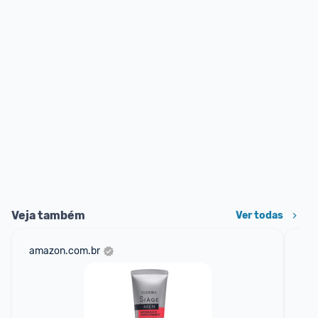
Veja também
Ver todas
amazon.com.br
mer