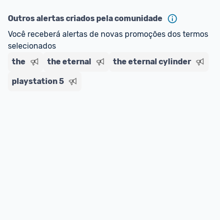
ou MercadoLíder Platinum.
Outros alertas criados pela comunidade
E lembre-se:
 você sempre pode contar ajuda da 
Você receberá alertas de novas promoções dos termos 
comunidade para tirar dúvidas ou acionar os 
selecionados
nossos Admins marcando 
@admin
 em um 
comentário ou através do 
Fale com o Promobit.
the
the eternal
the eternal cylinder
playstation 5