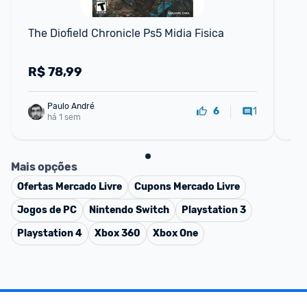
The Diofield Chronicle Ps5 Midia Fisica
Ba
R$
78,99
R
Paulo André
1
6
há 1 sem
Mais opções
Ofertas
Mercado Livre
Cupons
Mercado Livre
Jogos de PC
Nintendo Switch
Playstation 3
Playstation 4
Xbox 360
Xbox One