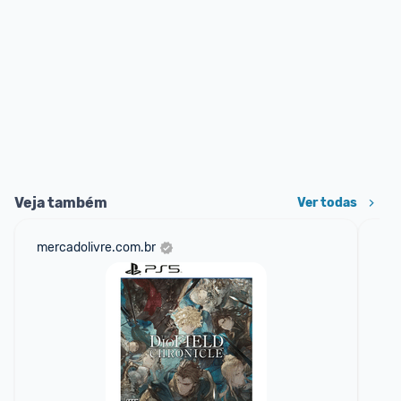
Veja também
Ver todas
mercadolivre.com.br
sho