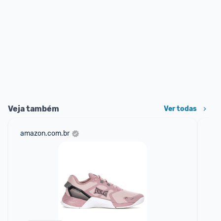
Veja também
Ver todas
amazon.com.br
mer