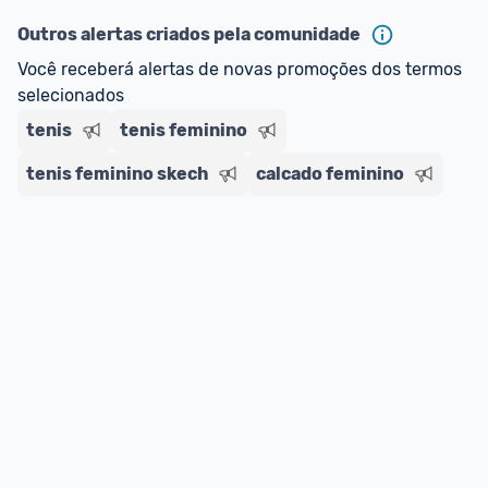
ou MercadoLíder Platinum.
Outros alertas criados pela comunidade
Você receberá alertas de novas promoções dos termos 
E lembre-se:
 você sempre pode contar ajuda da 
selecionados
comunidade para tirar dúvidas ou acionar os 
tenis
nossos Admins marcando 
tenis feminino
@admin
 em um 
comentário ou através do 
Fale com o Promobit.
tenis feminino skech
calcado feminino