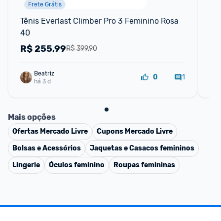
Frete Grátis
Tênis Everlast Climber Pro 3 Feminino Rosa 
Tê
40
Ori
R$
255,99
R
R$ 399,90
Beatriz
1
0
há 3 d
Mais opções
Ofertas
Mercado Livre
Cupons
Mercado Livre
Bolsas e Acessórios
Jaquetas e Casacos femininos
Lingerie
Óculos feminino
Roupas femininas