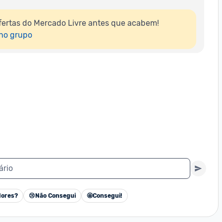
ertas do Mercado Livre antes que acabem!

 no grupo
ário
ores?
😢
Não Consegui
🤩
Consegui!
Cancelar