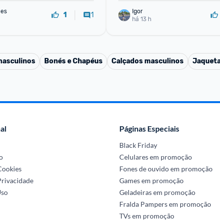
mes
Igor
1
1
há 13 h
masculinos
Bonés e Chapéus
Calçados masculinos
Jaqueta
al
Páginas Especiais
Black Friday
o
Celulares em promoção
 Cookies
Fones de ouvido em promoção
Privacidade
Games em promoção
Uso
Geladeiras em promoção
Fralda Pampers em promoção
TVs em promoção