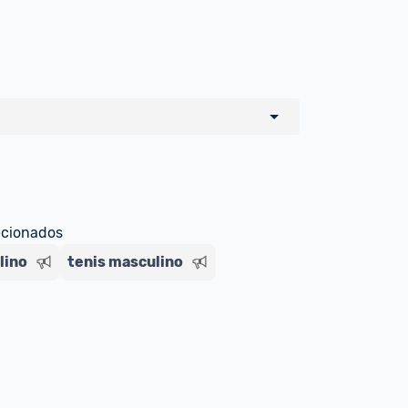
o de todos os sellers e lojas que são 
 por um marketplace, nós indicamos no 
e sinalizamos através da tag 
ecionados
lino
tenis masculino
Livre , você pode ser redirecionado(a) 
ado Livre). Por isso, fique atento e 
ndo o produto 
é o mesmo indicado na 
rcadoLíder Platinum.
ade para tirar dúvidas ou acionar os 