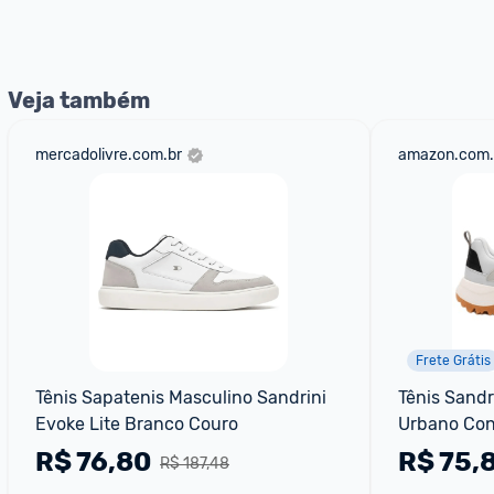
nossos Admins marcando 
@admin
 em um comentário ou
Veja também
mercadolivre.com.br
amazon.com.
Frete Grátis
Tênis Sapatenis Masculino Sandrini 
Tênis Sandr
Evoke Lite Branco Couro
Urbano Con
R$
76,80
R$
75,
R$ 187,48