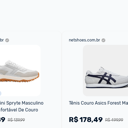
 através do 
Fale com o Promobit.
br
netshoes.com.br
ini Spryte Masculino 
Tênis Couro Asics Forest M
fortável De Couro
89
R$
178,49
R$ 139,99
R$ 499,99