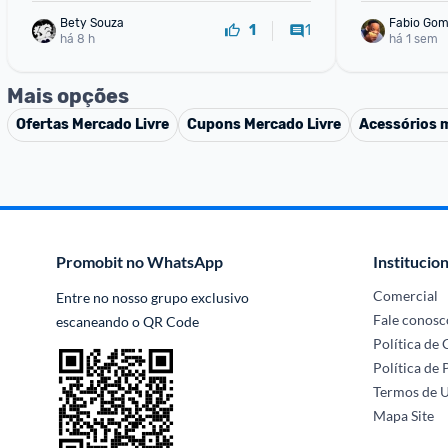
Bety Souza
Fabio Go
1
1
há 8 h
há 1 sem
Mais opções
Ofertas
Mercado Livre
Cupons
Mercado Livre
Acessórios 
Promobit no WhatsApp
Institucion
Comercial
Entre no nosso grupo exclusivo 
Fale conosc
escaneando o QR Code
Política de
Política de 
Termos de 
Mapa Site