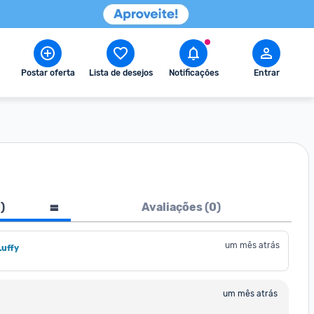
Postar oferta
Lista de desejos
Notificações
Entrar
1
)
Avaliações (
0
)
um mês atrás
Luffy
um mês atrás