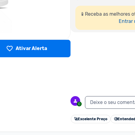
📱Receba as melhores of
Entrar
Ativar Alerta
Deixe o seu coment
0
🚀
Excelente Preço
🧐
Entended