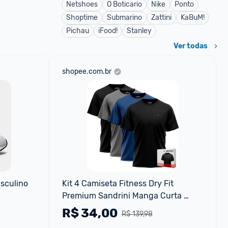
Netshoes
O Boticario
Nike
Ponto
Shoptime
Submarino
Zattini
KaBuM!
Pichau
iFood!
Stanley
Ver todas
shopee.com.br
asculino
Kit 4 Camiseta Fitness Dry Fit 
Premium Sandrini Manga Curta 
Masculina Sport Treino
R$
34,00
R$ 139,98