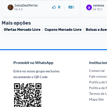
JuliusDasOfertas
vanessa
0
0
há 3 d
há 15 h
Mais opções
Ofertas
Mercado Livre
Cupons
Mercado Livre
Bolsas e Ace
Promobit no WhatsApp
Institucion
Comercial
Entre no nosso grupo exclusivo 
Fale conosc
escaneando o QR Code
Política de
Política de 
Termos de 
Mapa Site