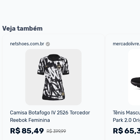
nossos Admins marcando 
@admin
 em um comentário ou
Veja também
netshoes.com.br
mercadolivre
Camisa Botafogo IV 2526 Torcedor 
Tênis Mascu
Reebok Feminina
Park 2.0 Ori
R$
85,49
R$
65,
R$ 399,99