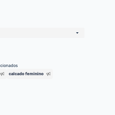
o de todos os sellers e lojas que são 
 por um marketplace, nós indicamos no 
e sinalizamos através da tag 
ecionados
calcado feminino
Livre , você pode ser redirecionado(a) 
ado Livre). Por isso, fique atento e 
ndo o produto 
é o mesmo indicado na 
rcadoLíder Platinum.
ade para tirar dúvidas ou acionar os 