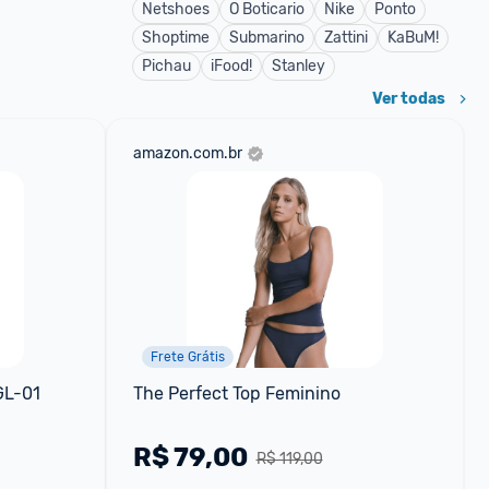
Netshoes
O Boticario
Nike
Ponto
Shoptime
Submarino
Zattini
KaBuM!
Pichau
iFood!
Stanley
Ver todas
amazon.com.br
Frete Grátis
GL-01 
The Perfect Top Feminino
R$
79,00
R$ 119,00