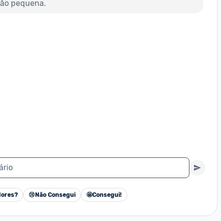
ção pequena.
ário
ores?
😢
Não Consegui
🤩
Consegui!
Cancelar