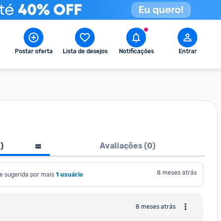
Postar oferta
Lista de desejos
Notificações
Entrar
1
)
Avaliações (
0
)
8 meses atrás
e sugerida por mais
1 usuário
8 meses atrás