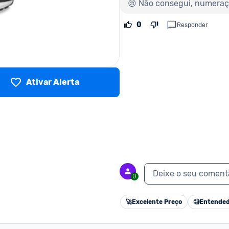
😢 Não consegui, numera
0
Responder
Ativar Alerta
Deixe o seu coment
0
🚀
Excelente Preço
🧐
Entended