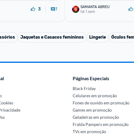
SAMANTA ABREU
1
3
há 1 sem
ssórios
Jaquetas e Casacos femininos
Lingerie
Óculos fem
al
Páginas Especiais
Black Friday
o
Celulares em promoção
 Cookies
Fones de ouvido em promoção
Privacidade
Games em promoção
Uso
Geladeiras em promoção
Fralda Pampers em promoção
TVs em promoção