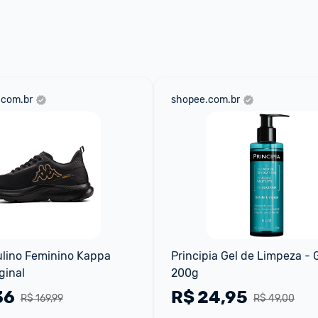
 através do 
Fale com o Promobit.
.com.br
shopee.com.br
lino Feminino Kappa 
Principia Gel de Limpeza - 
ginal
200g
36
R$
24,95
R$ 169,99
R$ 49,00