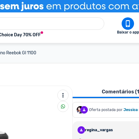
Baixar o app
Choice Day 70% OFF
ino Reebok Gl 1100
Comentários (
Oferta postada por
Jessica
regina_vargas