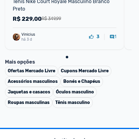
Tênis Nike Court Royale Masculino Branco 
Tên
Preto
R$
229,00
R
R$ 349,99
Vinicius
1
3
há 3 d
Mais opções
Ofertas
Mercado Livre
Cupons
Mercado Livre
Acessórios masculinos
Bonés e Chapéus
Jaquetas e casacos
Óculos masculino
Roupas masculinas
Tênis masculino