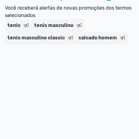
Você receberá alertas de novas promoções dos termos 
E lembre-se:
 você sempre pode contar ajuda da 
selecionados
comunidade para tirar dúvidas ou acionar os 
tenis
nossos Admins marcando 
tenis masculino
@admin
 em um 
comentário ou através do 
Fale com o Promobit.
tenis masculino classic
calcado homem