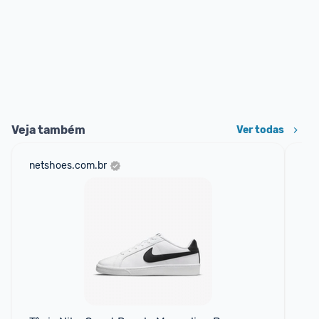
Veja também
Ver todas
netshoes.com.br
mer