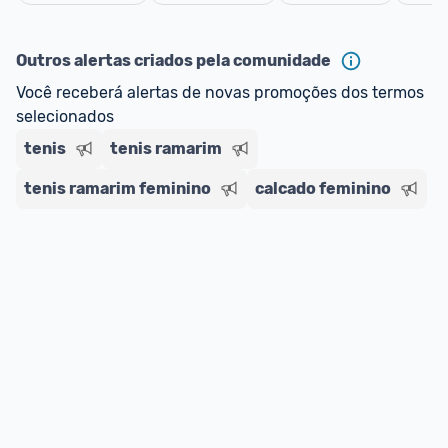
oferta do Promobit
, ou de um vendedor 
Oficial 
Cancelar
ou MercadoLíder Platinum.
Outros alertas criados pela comunidade
E lembre-se:
 você sempre pode contar ajuda da 
Você receberá alertas de novas promoções dos termos 
comunidade para tirar dúvidas ou acionar os 
selecionados
nossos Admins marcando 
@admin
 em um 
comentário ou através do 
Fale com o Promobit.
tenis
tenis ramarim
tenis ramarim feminino
calcado feminino