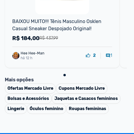
📱
BAIXOU MUITO!!! Tênis Masculino Osklen 
Tê
Casual Sneaker Despojado Original!
Alt
Est
R$
184,00
R
R$ 437,99
Hee Hee-Man
1
2
há 12 h
Mais opções
Ofertas
Mercado Livre
Cupons
Mercado Livre
Bolsas e Acessórios
Jaquetas e Casacos femininos
Lingerie
Óculos feminino
Roupas femininas