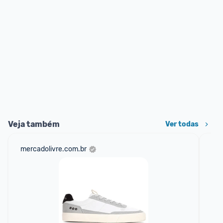
Veja também
Ver todas
mercadolivre.com.br
sho