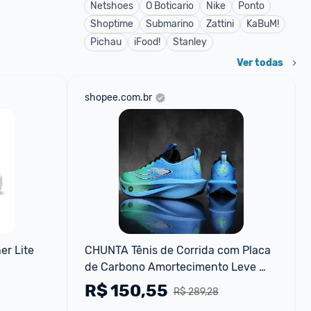
Netshoes
O Boticario
Nike
Ponto
Shoptime
Submarino
Zattini
KaBuM!
Pichau
iFood!
Stanley
Ver todas
shopee.com.br
r Lite 
CHUNTA Tênis de Corrida com Placa 
de Carbono Amortecimento Leve 
Masculino Feminino
R$
150,55
R$ 289,28