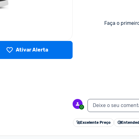
Faça o primeir
Ativar Alerta
Deixe o seu coment
0
🚀
Excelente Preço
🧐
Entended