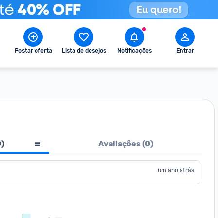
Postar oferta
Lista de desejos
Notificações
Entrar
0
)
Avaliações (
0
)
um ano atrás