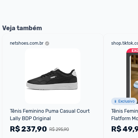
nossos Admins marcando 
@admin
 em um comentário ou
Veja também
netshoes.com.br
shop.tiktok.
📱 Exclusivo
Tênis Feminino Puma Casual Court 
Tênis Femin
Lally BDP Original
Flatform M
R$
237,90
R$
49,
R$ 295,90