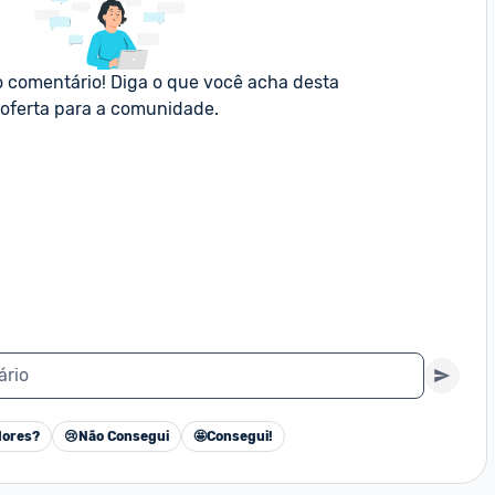
o comentário! Diga o que você acha desta 
oferta para a comunidade.
ário
ores?
😢
Não Consegui
🤩
Consegui!
Cancelar