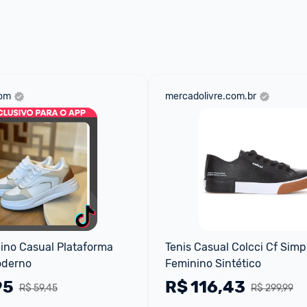
 através do 
Fale com o Promobit.
com
mercadolivre.com.br
ino Casual Plataforma 
Tenis Casual Colcci Cf Simpl
oderno
Feminino Sintético
95
R$
116,43
R$ 59,45
R$ 299,99