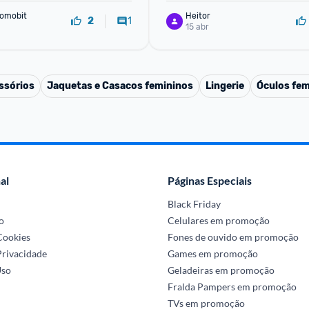
omobit
Heitor
1
2
15 abr
ssórios
Jaquetas e Casacos femininos
Lingerie
Óculos fem
al
Páginas Especiais
Black Friday
o
Celulares em promoção
 Cookies
Fones de ouvido em promoção
Privacidade
Games em promoção
Uso
Geladeiras em promoção
Fralda Pampers em promoção
TVs em promoção