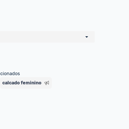
o de todos os sellers e lojas que são 
 por um marketplace, nós indicamos no 
e sinalizamos através da tag 
ecionados
calcado feminino
Livre , você pode ser redirecionado(a) 
ado Livre). Por isso, fique atento e 
ndo o produto 
é o mesmo indicado na 
rcadoLíder Platinum.
ade para tirar dúvidas ou acionar os 