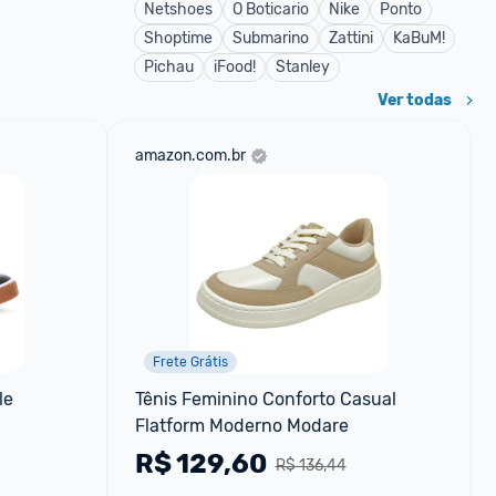
Netshoes
O Boticario
Nike
Ponto
Shoptime
Submarino
Zattini
KaBuM!
Pichau
iFood!
Stanley
Ver todas
amazon.com.br
Frete Grátis
e 
Tênis Feminino Conforto Casual 
Flatform Moderno Modare
R$
129,60
R$ 136,44