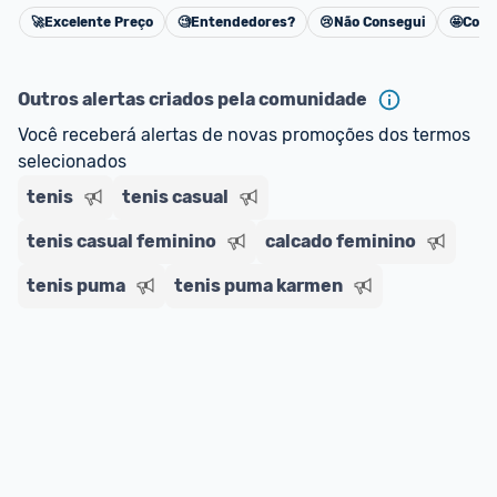
ou MercadoLíder Platinum.
🚀
Excelente Preço
🧐
Entendedores?
😢
Não Consegui
🤩
Cons
Cancelar
E lembre-se:
 você sempre pode contar ajuda da 
comunidade para tirar dúvidas ou acionar os 
Outros alertas criados pela comunidade
nossos Admins marcando 
@admin
 em um 
Você receberá alertas de novas promoções dos termos 
comentário ou através do 
Fale com o Promobit.
selecionados
tenis
tenis casual
tenis casual feminino
calcado feminino
tenis puma
tenis puma karmen