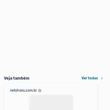
Veja também
Ver todas
netshoes.com.br
mer