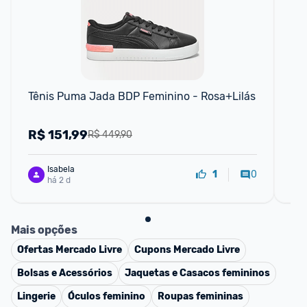
Tênis Puma Jada BDP Feminino - Rosa+Lilás
Tê
R$
151,99
R
R$ 449,90
Isabela
0
1
há 2 d
Mais opções
Ofertas
Mercado Livre
Cupons
Mercado Livre
Bolsas e Acessórios
Jaquetas e Casacos femininos
Lingerie
Óculos feminino
Roupas femininas