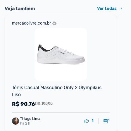
Veja também
Ver todas
mercadolivre.com.br
net
Tênis Casual Masculino Only 2 Olympikus 
Tê
Liso
R$
90,76
R
R$ 199,99
Thiago Lima
1
1
há 2 h