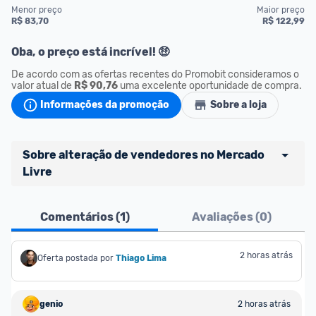
Menor preço
Maior preço
R$ 83,70
R$ 122,99
Oba, o preço está incrível! 🤑
De acordo com as ofertas recentes do Promobit consideramos o 
valor atual de 
R$ 90,76
 uma excelente oportunidade de compra.
Informações da promoção
Sobre a loja
Sobre alteração de vendedores no Mercado 
Livre
Atenção comunidade!
Comentários (
1
)
Avaliações (
0
)
Vocês já sabem que no Promobit nós fazemos uma 
avaliação de todos os sellers e lojas que são 
divulgados na plataforma. Em todas as ofertas 
2 horas atrás
Oferta postada por
Thiago Lima
vendidas por um marketplace, nós indicamos no 
campo "Informações adicionais" o 
vendedor 
do 
genio
2 horas atrás
produto e sinalizamos através da tag 