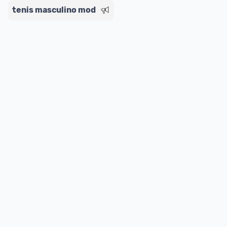
ou MercadoLíder Platinum.
tenis masculino mod
E lembre-se:
 você sempre pode contar ajuda da 
comunidade para tirar dúvidas ou acionar os 
nossos Admins marcando 
@admin
 em um 
comentário ou através do 
Fale com o Promobit.