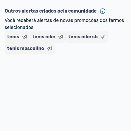
ou MercadoLíder Platinum.
Outros alertas criados pela comunidade
E lembre-se:
 você sempre pode contar ajuda da 
Você receberá alertas de novas promoções dos termos 
comunidade para tirar dúvidas ou acionar os 
selecionados
nossos Admins marcando 
@admin
 em um 
comentário ou através do 
Fale com o Promobit.
tenis
tenis nike
tenis nike sb
tenis masculino