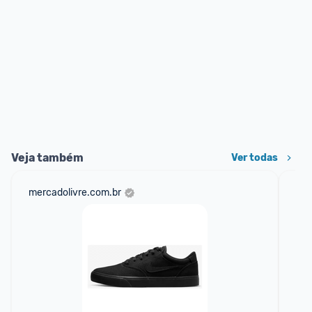
Veja também
Ver todas
mercadolivre.com.br
net