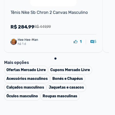
Tênis Nike Sb Chron 2 Canvas Masculino
Tê
R$
284,99
R
R$ 449,99
Hee Hee-Man
5
1
há 1 d
Mais opções
Ofertas
Mercado Livre
Cupons
Mercado Livre
Acessórios masculinos
Bonés e Chapéus
Calçados masculinos
Jaquetas e casacos
Óculos masculino
Roupas masculinas