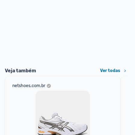
Veja também
Ver todas
netshoes.com.br
am