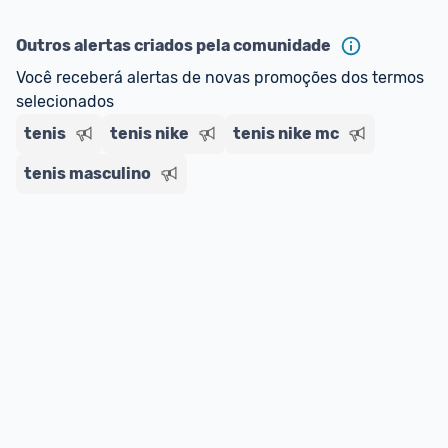
ou MercadoLíder Platinum.
Outros alertas criados pela comunidade
E lembre-se:
 você sempre pode contar ajuda da 
comunidade para tirar dúvidas ou acionar os 
Você receberá alertas de novas promoções dos termos 
nossos Admins marcando 
@admin
 em um 
selecionados
comentário ou através do 
Fale com o Promobit.
tenis
tenis nike
tenis nike mc
tenis masculino