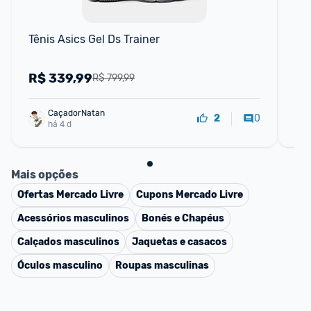
F
Tênis Asics Gel Ds Trainer
Sof
R$
339,99
R
R$ 799,99
CaçadorNatan
0
2
há 4 d
Mais opções
Ofertas
Mercado Livre
Cupons
Mercado Livre
Acessórios masculinos
Bonés e Chapéus
Calçados masculinos
Jaquetas e casacos
Óculos masculino
Roupas masculinas