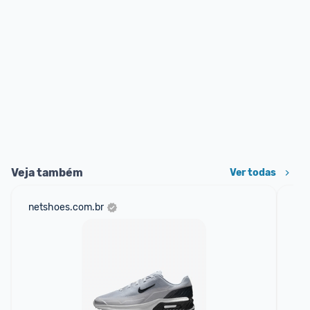
Veja também
Ver todas
netshoes.com.br
am