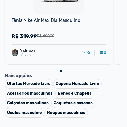
F
Tênis Nike Air Max Bia Masculino
Tên
un
R$
319,99
R
R$ 699,99
Anderson
0
6
há 21 h
Mais opções
Ofertas
Mercado Livre
Cupons
Mercado Livre
Acessórios masculinos
Bonés e Chapéus
Calçados masculinos
Jaquetas e casacos
Óculos masculino
Roupas masculinas